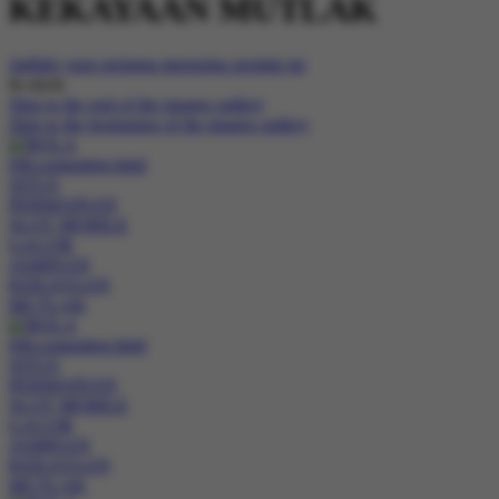
KEKAYAAN MUTLAK
Jadilah yang pertama mengulas produk ini
In stock
Skip to the end of the images gallery
Skip to the beginning of the images gallery