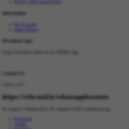
Privacy and Cookie Policy
Information
My Account
Order History
Download App
Enjoy Exclusive deals on our Mobile App
Contact Us
Call us 24/7
https://rebrand.ly/whatsappbosstoto
Jl. Letjen S. Parman Kav. 81, Jakarta 11420.
order@slot.ng
Facebook
Twitter