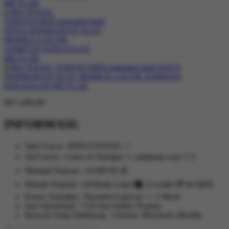
RP 1,000.00
INFORMASI:
Situs Gacor : BINGOTOGEL ✅
Slot Gacor : Gates of Olympus ⚡, mahjong ways 2 🀄
Minimal Deposit : 10,000.00 💰
Metode Deposit : All Bank Lokal 🏧, E-wallet 💳 & QRIS
Proses Transaksi : Payment Gateway +- 1 Menit
Jam Oprasional : 7/24 Jam Online Nontop
Browser Yang Didukung : Chrome, Microsoft, Mozilla