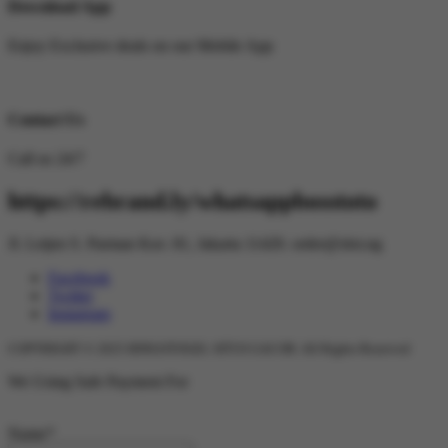
Download App
Enjoy Exclusive deals on our Mobile App
Contact Us
Call us 24/7
https://rebrand.ly/whatsappbosstoto
Jl. Letjen S. Parman Kav. 81, Jakarta 11420.
order@slot.ng
Facebook
Twitter
Instagram
COPYRIGHT © 2025 BINGOTOGEL SITUS GACOR. All Rights Reserved
We Using Safe Payment For
Name
*