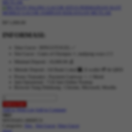
RP 1,000.00
INFORMASI:
Situs Gacor : BINGOTOGEL ✅
Slot Gacor : Gates of Olympus ⚡, mahjong ways 2 🀄
Minimal Deposit : 10,000.00 💰
Metode Deposit : All Bank Lokal 🏧, E-wallet 💳 & QRIS
Proses Transaksi : Payment Gateway +- 1 Menit
Jam Oprasional : 7/24 Jam Online Nontop
Browser Yang Didukung : Chrome, Microsoft, Mozilla
Add to Cart
Add to Wish List
Add to Compare
SKU
90NX04S1-M00FC0
Categories:
Slot
,
Slot Gacor
,
Situs Gacor
share