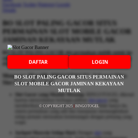
Facebook
Twitter
Pinterest
Google
Details
BO SLOT PALING GACOR SITUS
PERMAINAN SLOT MOBILE GACOR
JAMINAN KEKAYAAN MUTLAK
BO SLOT PALING GACOR slot permainan mobile untuk hp
android dan ios hari ini, aplikasi slot terbaik jaminan menang
DAFTAR
LOGIN
di BO SLOT PALING GACOR
Mengapa Memilih BINGOTOGEL Sebagai Situs
BO SLOT PALING GACOR SITUS PERMAINAN
Slot Gacor Hari Ini?
SLOT MOBILE GACOR JAMINAN KEKAYAAN
MUTLAK
Slot Gacor yang Mudah Menang:
BINGOTOGEL dikenal
karena menyediakan berbagai pilihan
slot gacor
yang
memberikan peluang menang lebih besar. Tidak hanya itu,
© COPYRIGHT 2025
|
BINGOTOGEL
sistem permainan yang adil dan transparan memungkinkan
setiap pemain merasakan kemenangan dengan peluang yang
wajar.
Jackpot Maxwin Setiap Hari:
Dengan
slot
yang