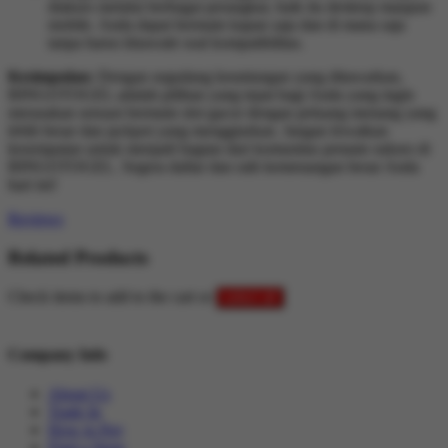
diakses melalui berbagai perangkat, baik itu desktop maupun
mobile. Anda dapat bermain kapan saja dan di mana saja
tanpa harus khawatir soal kompatibilitas.
Kesimpulan:
Dengan segudang keuntungan yang ditawarkan,
BINGOTOGEL adalah pilihan yang tepat bagi Anda yang ingin
merasakan sensasi bermain slot gacor dengan peluang menang yang
lebih besar dan jackpot yang menggiurkan. Jangan lewatkan
kesempatan untuk menjadi bagian dari komunitas pemain sukses di
BINGOTOGEL. Segera daftar dan raih kemenangan besar Anda
hari ini!
Reviews
Related Products
Check items to add to the cart or
select all
Company Info
About Us
Trade In
How to Pay
Find a Store