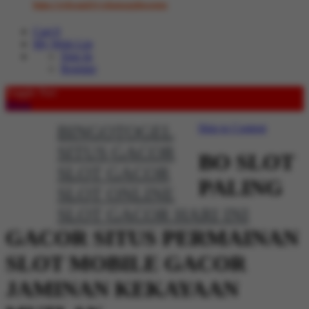
https://rebrand.ly/whatsappbosstoto
Cart
0
My Wish List
Sign In
Register
Toggle Nav
Menu
BINGOTOGEL
Skip to Content
SITUS GACOR
BO SLOT
SLOT GACOR
PALING
SLOT ONLINE
SLOT GACOR HARI INI
GACOR SITUS PERMAINAN
SLOT MOBILE GACOR
JAMINAN KEKAYAAN