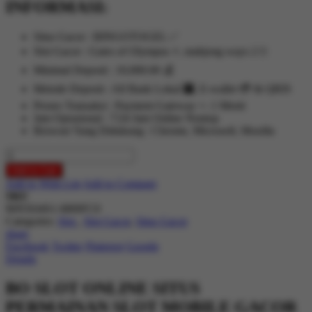
INFORMASI:
Situs Gacor : BINGOTOGEL ✅
Slot Gacor : Gates of Olympus ⚡, mahjong ways 2 🀄
Minimal Deposit : 10,000.00 💰
Metode Deposit : All Bank Lokal 🏧, E-wallet 💳 & QRIS
Proses Transaksi : Payment Gateway +- 1 Menit
Jam Oprasional : 7/24 Jam Online Nontop
Browser Yang Didukung : Chrome, Microsoft, Mozilla
Add to Cart
Add to Wish List
Add to Compare
SKU
90NX04S1-M00FC0
Categories:
Slot
,
Slot Gacor
,
Situs Gacor
share
Facebook
Twitter
Pinterest
Google
Details
BO SLOT ONLINE SITUS
PERMAINAN SLOT MOBILE GACOR