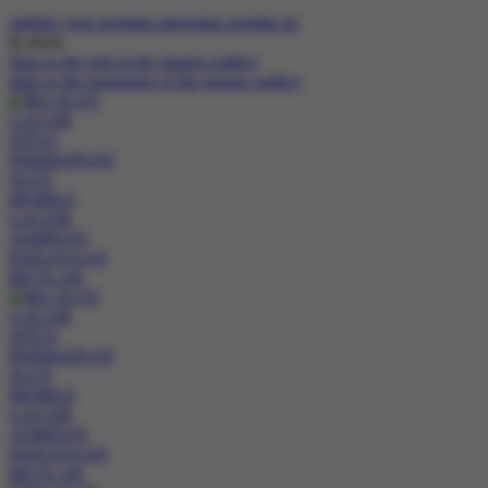
Jadilah yang pertama mengulas produk ini
In stock
Skip to the end of the images gallery
Skip to the beginning of the images gallery