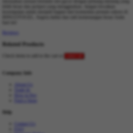
merasakan sensasi bermain slot gacor dengan peluang menang yang
lebih besar dan jackpot yang menggiurkan. Jangan lewatkan
kesempatan untuk menjadi bagian dari komunitas pemain sukses di
BINGOTOGEL. Segera daftar dan raih kemenangan besar Anda
hari ini!
Reviews
Related Products
Check items to add to the cart or
select all
Company Info
About Us
Trade In
How to Pay
Find a Store
Help
Contact Us
FAQ