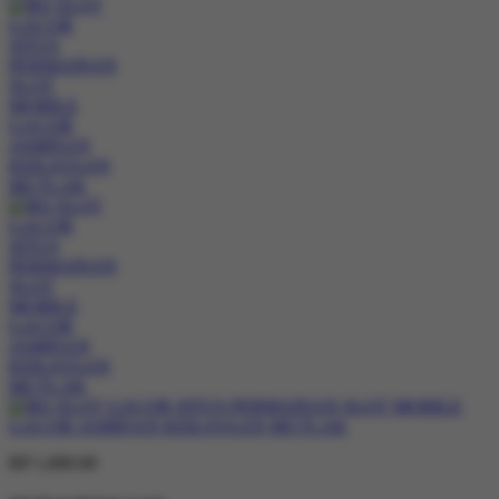
RP 1,000.00