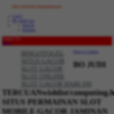
https://rebrand.ly/whatsappbosstoto
Cart
0
My Wish List
Sign In
Register
Toggle Nav
Menu
BINGOTOGEL
Skip to Content
SITUS GACOR
BO JUDI
SLOT GACOR
SLOT ONLINE
SLOT GACOR HARI INI
TERCUANwishlist/computing.
SITUS PERMAINAN SLOT
MOBILE GACOR JAMINAN