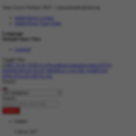
Situs Gacor Terbaru 2025 :
corporatesales@slot.ng
hidden
Store Locator
hidden
Track Your Order
Language
Default Store View
Android
Toggle Nav
Search
Search
Search
hidden
Call us 24/7