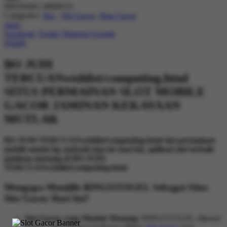
90NX04S1-M00FC0
Categories:
Slot
,
Slot Gacor
,
Situs Gacor
share
Facebook
Twitter
Pinterest
Google
Details
BO JUDI
TERCUANwishlist/computing.html
SITUS PERMAINAN SLOT MOBILE
GACOR JAMINAN KEKAYAAN
MUTLAK
BO JUDI TERCUANwishlist/computing.html slot permainan
mobile untuk hp android dan ios hari ini, aplikasi slot terbaik
jaminan menang di BO JUDI
TERCUANwishlist/computing.html
Mengapa Memilih BINGOTOGEL Sebagai Situs
Slot Gacor Hari Ini?
Slot Gacor yang Mudah Menang:
BINGOTOGEL dikenal