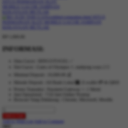
RP 1,000.00
INFORMASI:
Situs Gacor : BINGOTOGEL ✅
Slot Gacor : Gates of Olympus ⚡, mahjong ways 2 🀄
Minimal Deposit : 10,000.00 💰
Metode Deposit : All Bank Lokal 🏧, E-wallet 💳 & QRIS
Proses Transaksi : Payment Gateway +- 1 Menit
Jam Oprasional : 7/24 Jam Online Nontop
Browser Yang Didukung : Chrome, Microsoft, Mozilla
Add to Cart
Add to Wish List
Add to Compare
SKU