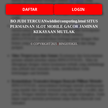
karena menyediakan berbagai pilihan
slot gacor
yang
memberikan peluang menang lebih besar. Tidak hanya itu,
DAFTAR
LOGIN
sistem permainan yang adil dan transparan memungkinkan
setiap pemain merasakan kemenangan dengan peluang yang
wajar.
BO JUDI TERCUANwishlist/computing.html SITUS
Jackpot Maxwin Setiap Hari:
Dengan
slot
yang
PERMAINAN SLOT MOBILE GACOR JAMINAN
menawarkan jackpot maxwin, Anda memiliki kesempatan
KEKAYAAN MUTLAK
untuk meraih kemenangan besar setiap harinya.
BINGOTOGEL memberikan berbagai game dengan fitur
bonus yang menggiurkan, termasuk free spin dan mega
© COPYRIGHT 2025
|
BINGOTOGEL
jackpot.
Situs Terpercaya dan Aman:
Keamanan dan kenyamanan
pemain adalah prioritas utama BINGOTOGEL. Situs ini
dilengkapi dengan sistem keamanan terbaik yang melindungi
data pribadi dan transaksi Anda, memberikan Anda
ketenangan saat bermain.
Kemudahan Transaksi dengan Banyak Pilihan Metode:
BINGOTOGEL menyediakan berbagai metode pembayaran
yang mudah dan cepat, termasuk transfer bank, e-wallet, dan
pulsa. Dengan minimal deposit yang sangat terjangkau, Anda
dapat segera memulai permainan tanpa harus khawatir soal
transaksi.