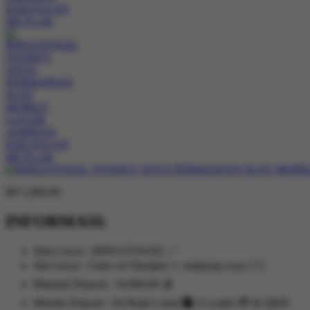
RP 1,000.00
INFORMASI:
Situs Gacor : BINGOTOGEL ✅
Slot Gacor : Gates of Olympus ⚡, mahjong ways 2 🀄
Minimal Deposit : 10,000.00 💰
Metode Deposit : All Bank Lokal 🏧, E-wallet 💳 & QRIS