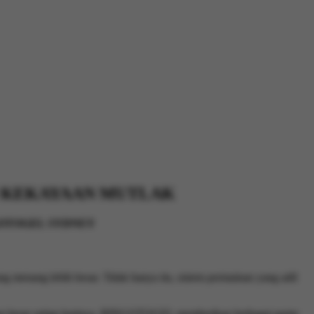
N KEKAYAAN MUTLAK
 BINGOTOGEL SYDNEY
 menang lebih besar. Tidak hanya itu, sistem permainan yang adil
an besar setiap harinya. BINGOTOGEL memberikan berbagai game