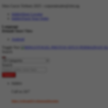
Situs Gacor Terbaru 2025 :
corporatesales@slot.ng
hidden
Store Locator
hidden
Track Your Order
Language
Default Store View
Android
Toggle Nav
Search
Search
Search
hidden
Call us 24/7
https://rebrand.ly/whatsappbosstoto