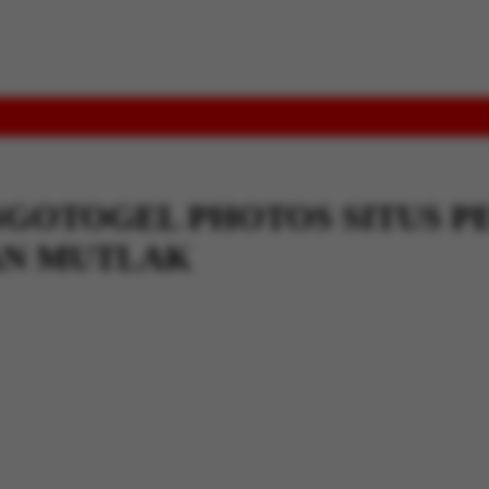
COR
SLOT GACOR
SLOT O
NGOTOGEL PHOTOS SITUS P
AN MUTLAK