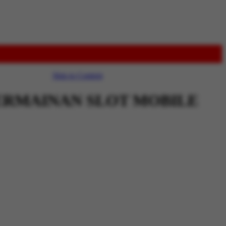
NLINE
Skip to Content
ERMAINAN SLOT MOBILE