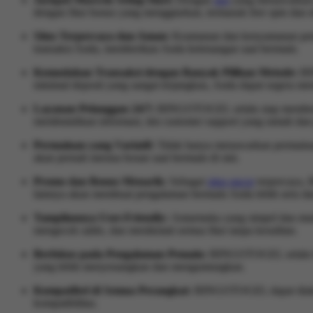
dengan fitur bonus yang menggiurkan, termasuk free spin dan 
Situs Terpercaya dan Aman:
Keamanan dan kenyamanan pemai
transaksi Anda, memberikan Anda ketenangan saat bermain.
Kemudahan Transaksi dengan Banyak Pilihan Metode:
BI
minimal deposit yang sangat terjangkau, Anda dapat segera mem
Layanan Pelanggan 24/7:
BINGOTOGEL selalu siap memberika
membutuhkan informasi, tim customer support yang ramah dan
Permainan yang Variatif:
Tidak hanya menawarkan permainan
akan pernah merasa bosan saat bermain di sini.
Promo dan Bonus Menarik:
Sebagai
situs gacor
terpercaya,
lainnya akan membuat pengalaman bermain Anda lebih seru d
Tampilannya User-Friendly:
Antarmuka yang simpel dan mud
mengecek saldo, dan menikmati semua fitur tanpa kesulitan.
Berfokus pada Pengalaman Pemain:
BINGOTOGEL selalu ber
yang lebih menyenangkan dan menguntungkan.
Kompatibel di Semua Perangkat:
BINGOTOGEL dapat diakses 
kompatibilitas.