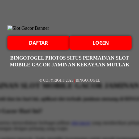
DAFTAR
LOGIN
BINGOTOGEL PHOTOS SITUS PERMAINAN SLOT
MOBILE GACOR JAMINAN KEKAYAAN MUTLAK
© COPYRIGHT 2025
|
BINGOTOGEL
AINAN SLOT MOBILE GACOR JAMINA
 dan ios hari ini, aplikasi slot terbaik jaminan menang di
Gacor Hari Ini?
ena menyediakan berbagai pilihan
slot gacor
yang memberikan peluang
angan dengan peluang yang wajar.
jackpot maxwin, Anda memiliki kesempatan untuk meraih kemenang