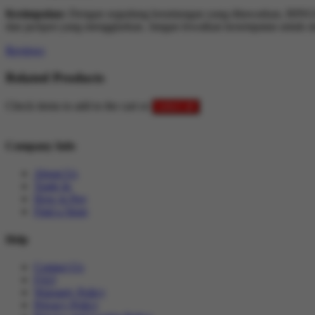
Kesimpulan:
Dengan segudang keuntungan yang ditawarkan, BINGOTO
dan jackpot yang menggiurkan. Jangan lewatkan kesempatan untuk m
Reviews
Related Products
Check items to add to the cart or
select all
Company Info
About Us
Trade In
How to Pay
Find a Store
Help
Contact Us
FAQ
Warranty Policy
Privacy Policy