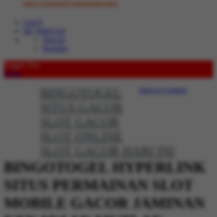
https://rebrand.ly/whatsappbosstoto
Cart
0
My Wish List
Sign In
Register
Toggle Nav
Menu
BINGOTOGEL
Skip to Content
SITUS GACOR
SLOT GACOR
SLOT ONLINE
SLOT GACOR HARI INI
BINGOTOGEL HYPERLINK
SITUS PERMAINAN SLOT
MOBILE GACOR JAMINAN