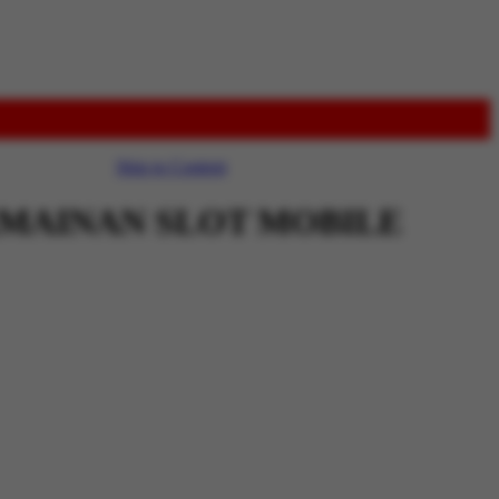
NLINE
Skip to Content
RMAINAN SLOT MOBILE