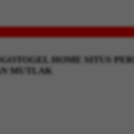
COR
SLOT GACOR
SLOT O
NGOTOGEL HOME SITUS PE
AN MUTLAK