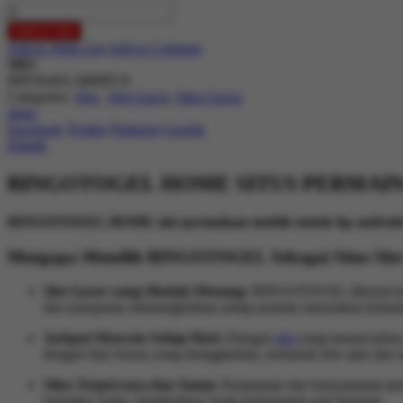
Add to Cart
Add to Wish List
Add to Compare
SKU
90NX04S1-M00FC0
Categories:
Slot
,
Slot Gacor
,
Situs Gacor
share
Facebook
Twitter
Pinterest
Google
Details
BINGOTOGEL HOME SITUS PERMAI
BINGOTOGEL HOME slot permainan mobile untuk hp android d
Mengapa Memilih BINGOTOGEL Sebagai Situs Slot 
Slot Gacor yang Mudah Menang:
BINGOTOGEL dikenal kar
dan transparan memungkinkan setiap pemain merasakan kemen
Jackpot Maxwin Setiap Hari:
Dengan
slot
yang menawarkan 
dengan fitur bonus yang menggiurkan, termasuk free spin dan 
Situs Terpercaya dan Aman:
Keamanan dan kenyamanan pemai
transaksi Anda, memberikan Anda ketenangan saat bermain.