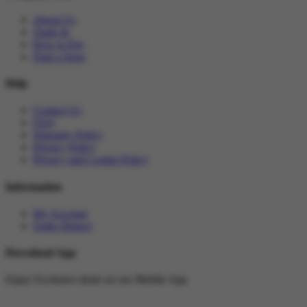
About Us
Trade In
How to Pay
Find a Store
Help
Contact Us
FAQ
Warranty Policy
Privacy Policy
Privacy and Cookie Policy
Information
My Account
Order History
Download App
Enjoy Exclusive deals on our Mobile App