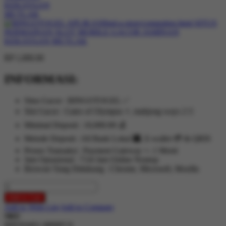
RP 1,000.00
INFORMASI:
Situs Gacor : BINGOTOGEL ✅
Slot Gacor : Gates of Olympus ⚡, mahjong ways 2 🀄
Minimal Deposit : 10,000.00 💰
Metode Deposit : All Bank Lokal 🏧, E-wallet 💳 & QRIS
Proses Transaksi : Payment Gateway +- 1 Menit
Jam Oprasional : 7/24 Jam Online Nontop
Browser Yang Didukung : Chrome, Microsoft, Mozilla
Add to Cart
Add to Wish List
Add to Compare
SKU
90NX04S1-M00FC0