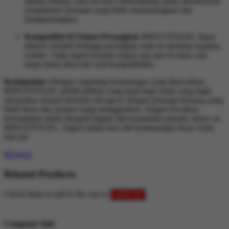
update terbaru, situs ini terus berkembang untuk memberikan
pengalaman bermain yang lebih menyenangkan dan
menguntungkan.
Kompatibel di Semua Perangkat:
BINGOTOGEL dapat
diakses melalui berbagai perangkat, baik itu desktop maupun
mobile. Anda dapat bermain kapan saja dan di mana saja
tanpa harus khawatir soal kompatibilitas.
Kesimpulan:
Dengan segudang keuntungan yang ditawarkan,
BINGOTOGEL adalah pilihan yang tepat bagi Anda yang ingin
merasakan sensasi bermain slot gacor dengan peluang menang yang
lebih besar dan jackpot yang menggiurkan. Jangan lewatkan
kesempatan untuk menjadi bagian dari komunitas pemain sukses di
BINGOTOGEL. Segera daftar dan raih kemenangan besar Anda
hari ini!
Reviews
Related Products
Check items to add to the cart or
select all
Company Info