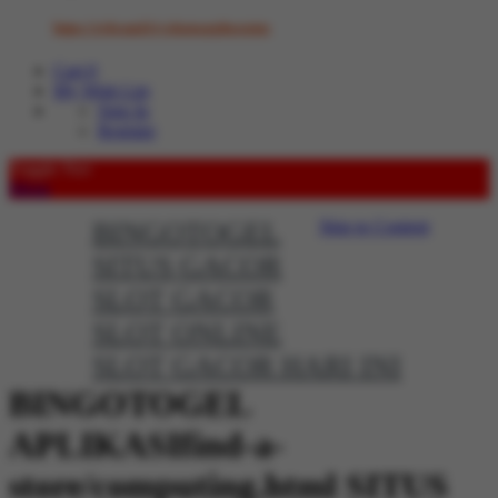
https://rebrand.ly/whatsappbosstoto
Cart
0
My Wish List
Sign In
Register
Toggle Nav
Menu
BINGOTOGEL
Skip to Content
SITUS GACOR
SLOT GACOR
SLOT ONLINE
SLOT GACOR HARI INI
BINGOTOGEL
APLIKASIfind-a-
store/computing.html SITUS