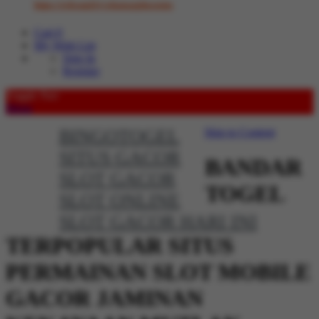
https://rebrand.ly/whatsappbosstoto
Cart
0
My Wish List
Sign In
Register
Toggle Nav
Menu
BINGOTOGEL
Skip to Content
SITUS GACOR
BANDAR
SLOT GACOR
TOGEL
SLOT ONLINE
SLOT GACOR HARI INI
TERPOPULAR SITUS
PERMAINAN SLOT MOBILE
GACOR JAMINAN