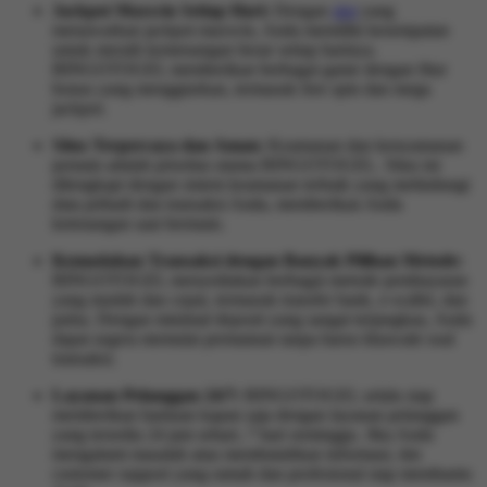
Jackpot Maxwin Setiap Hari:
Dengan
slot
yang
menawarkan jackpot maxwin, Anda memiliki kesempatan
untuk meraih kemenangan besar setiap harinya.
BINGOTOGEL memberikan berbagai game dengan fitur
bonus yang menggiurkan, termasuk free spin dan mega
jackpot.
Situs Terpercaya dan Aman:
Keamanan dan kenyamanan
pemain adalah prioritas utama BINGOTOGEL. Situs ini
dilengkapi dengan sistem keamanan terbaik yang melindungi
data pribadi dan transaksi Anda, memberikan Anda
ketenangan saat bermain.
Kemudahan Transaksi dengan Banyak Pilihan Metode:
BINGOTOGEL menyediakan berbagai metode pembayaran
yang mudah dan cepat, termasuk transfer bank, e-wallet, dan
pulsa. Dengan minimal deposit yang sangat terjangkau, Anda
dapat segera memulai permainan tanpa harus khawatir soal
transaksi.
Layanan Pelanggan 24/7:
BINGOTOGEL selalu siap
memberikan bantuan kapan saja dengan layanan pelanggan
yang tersedia 24 jam sehari, 7 hari seminggu. Jika Anda
mengalami masalah atau membutuhkan informasi, tim
customer support yang ramah dan profesional siap membantu