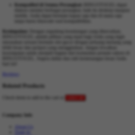
Kompatibel di Semua Perangkat:
BINGOTOGEL dapat
diakses melalui berbagai perangkat, baik itu desktop maupun
mobile. Anda dapat bermain kapan saja dan di mana saja
tanpa harus khawatir soal kompatibilitas.
Kesimpulan:
Dengan segudang keuntungan yang ditawarkan,
BINGOTOGEL adalah pilihan yang tepat bagi Anda yang ingin
merasakan sensasi bermain slot gacor dengan peluang menang yang
lebih besar dan jackpot yang menggiurkan. Jangan lewatkan
kesempatan untuk menjadi bagian dari komunitas pemain sukses di
BINGOTOGEL. Segera daftar dan raih kemenangan besar Anda
hari ini!
Reviews
Related Products
Check items to add to the cart or
select all
Company Info
About Us
Trade In