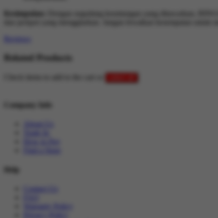
Kesimpulan:
Dengan segudang keuntungan yang ditawarkan, BINGOTO
dan jackpot yang menggiurkan. Jangan lewatkan kesempatan untuk m
Reviews
Related Products
Check items to add to the cart or
select all
Company Info
About Us
Trade In
How to Pay
Find a Store
Help
Contact Us
FAQ
Warranty Policy
Privacy Policy