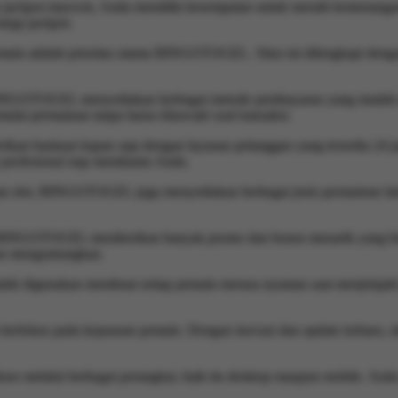
jackpot maxwin, Anda memiliki kesempatan untuk meraih kemenang
mega jackpot.
n adalah prioritas utama BINGOTOGEL. Situs ini dilengkapi dengan 
NGOTOGEL menyediakan berbagai metode pembayaran yang mudah dan c
ulai permainan tanpa harus khawatir soal transaksi.
n bantuan kapan saja dengan layanan pelanggan yang tersedia 24 jam
 profesional siap membantu Anda.
 slot, BINGOTOGEL juga menyediakan berbagai jenis permainan lainny
 BINGOTOGEL memberikan banyak promo dan bonus menarik yang bisa
an menguntungkan.
ah digunakan membuat setiap pemain merasa nyaman saat menjelajahi 
fokus pada kepuasan pemain. Dengan inovasi dan update terbaru, si
melalui berbagai perangkat, baik itu desktop maupun mobile. Anda d