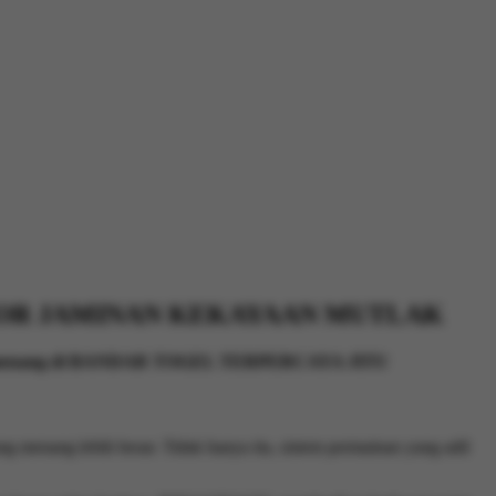
COR JAMINAN KEKAYAAN MUTLAK
minan menang di BANDAR TOGEL TERPERCAYA JITU
 menang lebih besar. Tidak hanya itu, sistem permainan yang adil