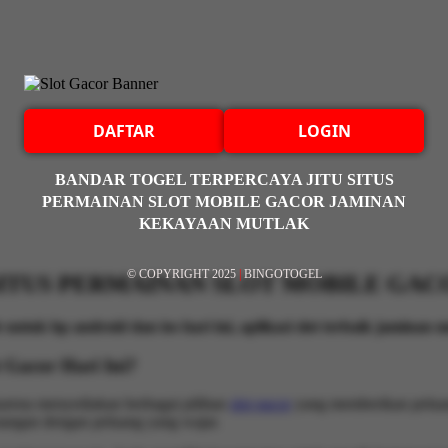
DAFTAR
LOGIN
BANDAR TOGEL TERPERCAYA JITU SITUS
PERMAINAN SLOT MOBILE GACOR JAMINAN
KEKAYAAN MUTLAK
© COPYRIGHT 2025
|
BINGOTOGEL
SITUS PERMAINAN SLOT MOBILE GA
uk hp android dan ios hari ini, aplikasi slot terbaik ja
Gacor Hari Ini?
ena menyediakan berbagai pilihan
slot gacor
yang memberikan peluang
angan dengan peluang yang wajar.