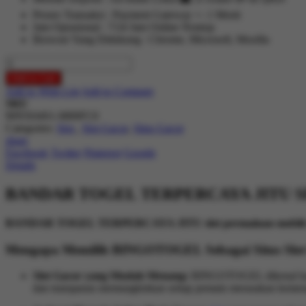
Proses Transaksi : Payment Gateway +- 1 Menit
Jam Oprasional : 7/24 Jam Online Nontop
Browser Yang Didukung : Chrome, Microsoft, Mozilla
Add to Cart
Add to Wish List
Add to Compare
SKU
90NX04S1-M00FC0
Categories:
Slot
,
Slot Gacor
,
Situs Gacor
share
Facebook
Twitter
Pinterest
Google
Details
BANDAR TOGEL TERPERCAYA JITU 
BANDAR TOGEL TERPERCAYA JITU slot permainan mobile unt
Mengapa Memilih BINGOTOGEL Sebagai Situs Slot 
Slot Gacor yang Mudah Menang:
BINGOTOGEL dikenal kar
dan transparan memungkinkan setiap pemain merasakan kemen