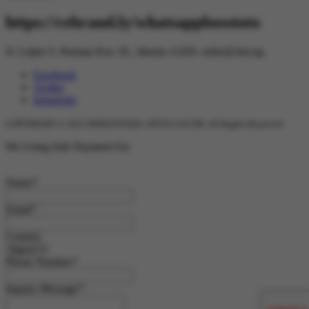
https://rebrand.ly/whatsappbosstoto
Jl. Letjen S. Parman Kav. 81, Jakarta 11420.
order@slot.ng
Facebook
Twitter
Instagram
COPYRIGHT © 2025 BINGOTOGEL SITUS GACOR. All Rights Reserved
We Using Safe Payment For
Name
*
Email
*
Country
Phone Number
*
Inquiry Message
*