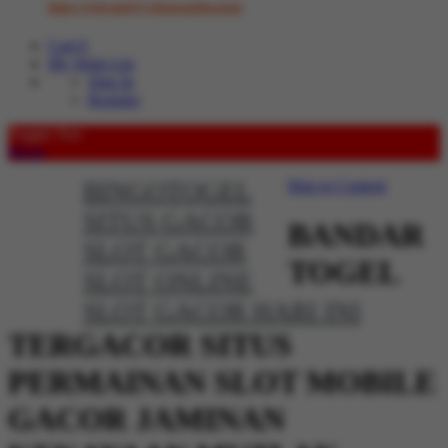
https://rebrand.ly/whatsappbosstoto
Cart
0
My Wish List
Sign In
Register
Toggle Nav
Menu
BINGOTOGEL
Skip to Content
SITUS GACOR
BANDAR
SLOT GACOR
TOGEL
SLOT ONLINE
SLOT GACOR HARI INI
TERGACOR SITUS
PERMAINAN SLOT MOBILE
GACOR JAMINAN