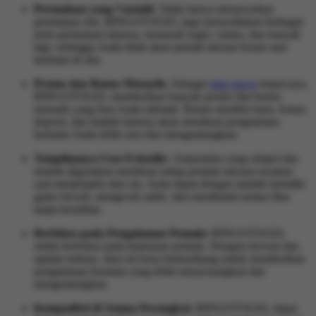
Permainan yang Variatif:
Tidak hanya menawarkan
permainan slot, BINGOTOGEL juga menyediakan berbagai
jenis permainan lainnya, termasuk togel, casino, dan banyak
lagi, sehingga Anda tidak akan pernah merasa bosan saat
bermain di sini.
Promo dan Bonus Menarik:
Sebagai
situs gacor
terpercaya,
BINGOTOGEL memberikan banyak promo dan bonus
menarik yang bisa Anda nikmati. Bonus member baru, bonus
deposit, dan hadiah lainnya akan membuat pengalaman
bermain Anda lebih seru dan menguntungkan.
Tampilannya User-Friendly:
Antarmuka yang simpel dan
mudah digunakan membuat setiap pemain merasa nyaman
saat menjelajahi situs ini. Anda dapat dengan mudah memilih
game favorit, mengecek saldo, dan menikmati semua fitur
tanpa kesulitan.
Berfokus pada Pengalaman Pemain:
BINGOTOGEL
selalu berfokus pada kepuasan pemain. Dengan inovasi dan
update terbaru, situs ini terus berkembang untuk memberikan
pengalaman bermain yang lebih menyenangkan dan
menguntungkan.
Kompatibel di Semua Perangkat:
BINGOTOGEL dapat