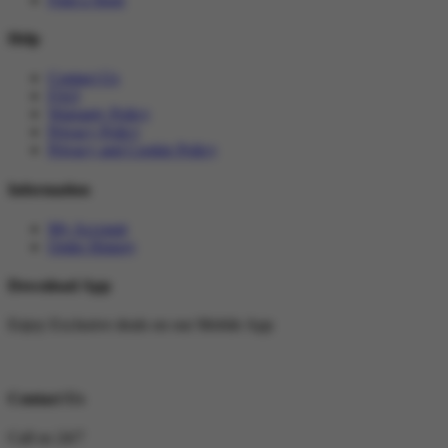
Help
Contact Us
FAQ
Warranty Policy
Privacy Policy
Privacy and Cookie Policy
Information
My Account
Order History
Download App
Enjoy Exclusive deals on our Mobile App
Contact Us
Call us 24/7