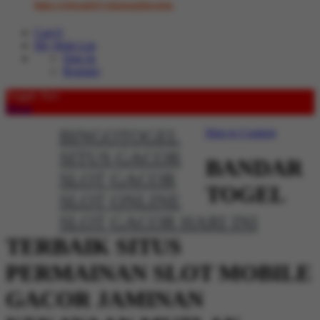
https://rebrand.ly/whatsappbosstoto
Cart
0
My Wish List
Sign In
Register
Toggle Nav
Menu
BINGOTOGEL
Skip to Content
SITUS GACOR
BANDAR
SLOT GACOR
TOGEL
SLOT ONLINE
SLOT GACOR HARI INI
TERBAIK SITUS
PERMAINAN SLOT MOBILE
GACOR JAMINAN