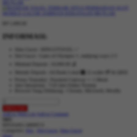
RP 1,000.00
INFORMASI:
Situs Gacor : BINGOTOGEL ✅
Slot Gacor : Gates of Olympus ⚡, mahjong ways 2 🀄
Minimal Deposit : 10,000.00 💰
Metode Deposit : All Bank Lokal 🏧, E-wallet 💳 & QRIS
Proses Transaksi : Payment Gateway +- 1 Menit
Jam Oprasional : 7/24 Jam Online Nontop
Browser Yang Didukung : Chrome, Microsoft, Mozilla
Add to Cart
Add to Wish List
Add to Compare
SKU
90NX04S1-M00FC0
Categories:
Slot
,
Slot Gacor
,
Situs Gacor
share