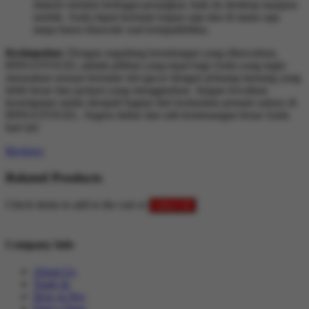
diakses melalui berbagai perangkat, baik itu desktop maupun
mobile. Anda dapat bermain kapan saja dan di mana saja
tanpa harus khawatir soal kompatibilitas.
Kesimpulan:
Dengan segudang keuntungan yang ditawarkan,
BINGOTOGEL adalah pilihan yang tepat bagi Anda yang ingin
merasakan sensasi bermain slot gacor dengan peluang menang yang
lebih besar dan jackpot yang menggiurkan. Jangan lewatkan
kesempatan untuk menjadi bagian dari komunitas pemain sukses di
BINGOTOGEL. Segera daftar dan raih kemenangan besar Anda
hari ini!
Reviews
Related Products
Check items to add to the cart or
select all
Company Info
About Us
Trade In
How to Pay
Find a Store