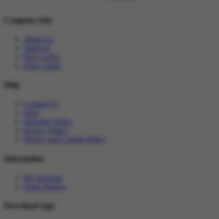
Company Info
About Us
Trade In
How to Pay
Find a Store
Help
Contact Us
FAQ
Warranty Policy
Privacy Policy
Privacy and Cookie Policy
Information
My Account
Order History
Download App