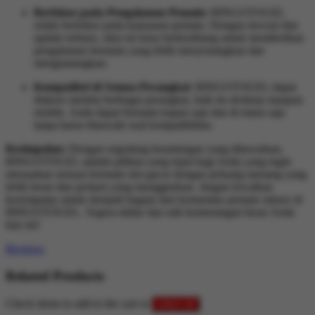
Berfokus pada Pengalaman Pemain:
BINGOTOGEL
selalu berfokus pada kepuasan pemain. Dengan inovasi dan
update terbaru, situs ini terus berkembang untuk memberikan
pengalaman bermain yang lebih menyenangkan dan
menguntungkan.
Kompatibel di Semua Perangkat:
BINGOTOGEL dapat
diakses melalui berbagai perangkat, baik itu desktop maupun
mobile. Anda dapat bermain kapan saja dan di mana saja
tanpa harus khawatir soal kompatibilitas.
Kesimpulan:
Dengan segudang keuntungan yang ditawarkan,
BINGOTOGEL adalah pilihan yang tepat bagi Anda yang ingin
merasakan sensasi bermain slot gacor dengan peluang menang yang
lebih besar dan jackpot yang menggiurkan. Jangan lewatkan
kesempatan untuk menjadi bagian dari komunitas pemain sukses di
BINGOTOGEL. Segera daftar dan raih kemenangan besar Anda
hari ini!
Reviews
Related Products
Check items to add to the cart or
select all