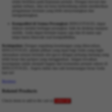
selalu berfokus pada kepuasan pemain. Dengan inovasi dan
update terbaru, situs ini terus berkembang untuk memberikan
pengalaman bermain yang lebih menyenangkan dan
menguntungkan.
Kompatibel di Semua Perangkat:
BINGOTOGEL dapat
diakses melalui berbagai perangkat, baik itu desktop maupun
mobile. Anda dapat bermain kapan saja dan di mana saja
tanpa harus khawatir soal kompatibilitas.
Kesimpulan:
Dengan segudang keuntungan yang ditawarkan,
BINGOTOGEL adalah pilihan yang tepat bagi Anda yang ingin
merasakan sensasi bermain slot gacor dengan peluang menang yang
lebih besar dan jackpot yang menggiurkan. Jangan lewatkan
kesempatan untuk menjadi bagian dari komunitas pemain sukses di
BINGOTOGEL. Segera daftar dan raih kemenangan besar Anda
hari ini!
Reviews
Related Products
Check items to add to the cart or
select all