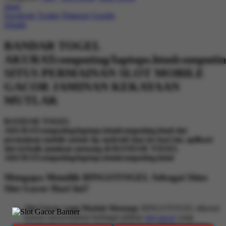
share
Facebook
Twitter
Pinterest
Google
Details
BANDAR TOGEL
AKURATcomputing/laptops.htmlcomputin
SITUS PERMAINAN SLOT MOBILE
GACOR JAMINAN KEKAYAAN
MUTLAK
BANDAR TOGEL
AKURATcomputing/laptops.htmlcomputing.html slot
permainan mobile untuk hp android dan ios hari ini, aplikasi
slot terbaik jaminan menang di BANDAR TOGEL
AKURATcomputing/laptops.htmlcomputing.html
Mengapa Memilih BINGOTOGEL Sebagai Situs
Slot Gacor Hari Ini?
Slot Gacor yang Mudah Menang:
BINGOTOGEL dikenal
karena menyediakan berbagai pilihan
slot gacor
yang