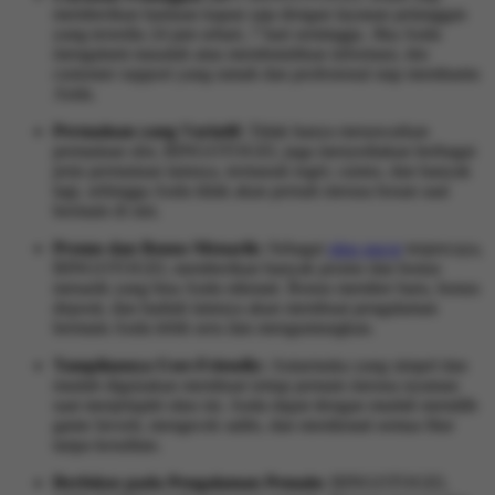
memberikan bantuan kapan saja dengan layanan pelanggan
yang tersedia 24 jam sehari, 7 hari seminggu. Jika Anda
mengalami masalah atau membutuhkan informasi, tim
customer support yang ramah dan profesional siap membantu
Anda.
Permainan yang Variatif:
Tidak hanya menawarkan
permainan slot, BINGOTOGEL juga menyediakan berbagai
jenis permainan lainnya, termasuk togel, casino, dan banyak
lagi, sehingga Anda tidak akan pernah merasa bosan saat
bermain di sini.
Promo dan Bonus Menarik:
Sebagai
situs gacor
terpercaya,
BINGOTOGEL memberikan banyak promo dan bonus
menarik yang bisa Anda nikmati. Bonus member baru, bonus
deposit, dan hadiah lainnya akan membuat pengalaman
bermain Anda lebih seru dan menguntungkan.
Tampilannya User-Friendly:
Antarmuka yang simpel dan
mudah digunakan membuat setiap pemain merasa nyaman
saat menjelajahi situs ini. Anda dapat dengan mudah memilih
game favorit, mengecek saldo, dan menikmati semua fitur
tanpa kesulitan.
Berfokus pada Pengalaman Pemain:
BINGOTOGEL