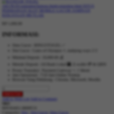
RP 1,000.00
INFORMASI:
Situs Gacor : BINGOTOGEL ✅
Slot Gacor : Gates of Olympus ⚡, mahjong ways 2 🀄
Minimal Deposit : 10,000.00 💰
Metode Deposit : All Bank Lokal 🏧, E-wallet 💳 & QRIS
Proses Transaksi : Payment Gateway +- 1 Menit
Jam Oprasional : 7/24 Jam Online Nontop
Browser Yang Didukung : Chrome, Microsoft, Mozilla
Add to Cart
Add to Wish List
Add to Compare
SKU
90NX04S1-M00FC0
Categories:
Slot
,
Slot Gacor
,
Situs Gacor