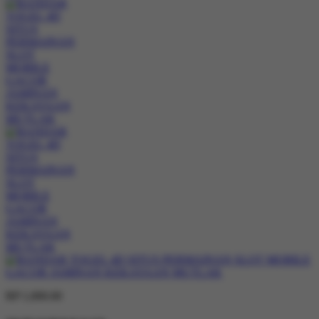
RP 1,000.00