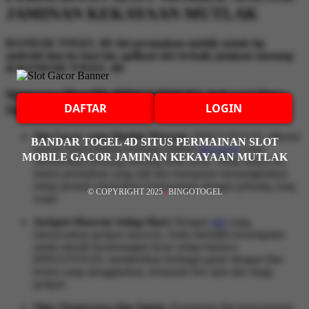
JAMINAN KEKAYAAN MUTLAK
BANDAR TOGEL 4D slot permainan mobile untuk hp
android dan ios hari ini, aplikasi slot terbaik jaminan menang
di BANDAR TOGEL 4D
Mengapa Memilih BINGOTOGEL Sebagai Situs
DAFTAR
LOGIN
Slot Gacor Hari Ini?
Slot Gacor yang Mudah Menang:
BINGOTOGEL dikenal
BANDAR TOGEL 4D SITUS PERMAINAN SLOT
karena menyediakan berbagai pilihan
slot gacor
yang
MOBILE GACOR JAMINAN KEKAYAAN MUTLAK
memberikan peluang menang lebih besar. Tidak hanya itu,
sistem permainan yang adil dan transparan memungkinkan
setiap pemain merasakan kemenangan dengan peluang yang
© COPYRIGHT 2025
|
BINGOTOGEL
wajar.
Jackpot Maxwin Setiap Hari:
Dengan
slot
yang
menawarkan jackpot maxwin, Anda memiliki kesempatan
untuk meraih kemenangan besar setiap harinya.
BINGOTOGEL memberikan berbagai game dengan fitur
bonus yang menggiurkan, termasuk free spin dan mega
jackpot.
Situs Terpercaya dan Aman:
Keamanan dan kenyamanan