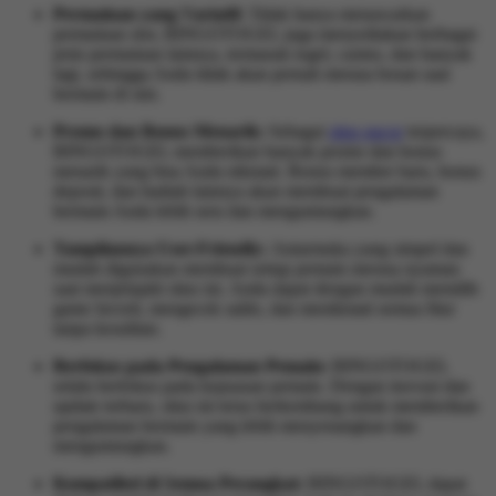
Permainan yang Variatif:
Tidak hanya menawarkan
permainan slot, BINGOTOGEL juga menyediakan berbagai
jenis permainan lainnya, termasuk togel, casino, dan banyak
lagi, sehingga Anda tidak akan pernah merasa bosan saat
bermain di sini.
Promo dan Bonus Menarik:
Sebagai
situs gacor
terpercaya,
BINGOTOGEL memberikan banyak promo dan bonus
menarik yang bisa Anda nikmati. Bonus member baru, bonus
deposit, dan hadiah lainnya akan membuat pengalaman
bermain Anda lebih seru dan menguntungkan.
Tampilannya User-Friendly:
Antarmuka yang simpel dan
mudah digunakan membuat setiap pemain merasa nyaman
saat menjelajahi situs ini. Anda dapat dengan mudah memilih
game favorit, mengecek saldo, dan menikmati semua fitur
tanpa kesulitan.
Berfokus pada Pengalaman Pemain:
BINGOTOGEL
selalu berfokus pada kepuasan pemain. Dengan inovasi dan
update terbaru, situs ini terus berkembang untuk memberikan
pengalaman bermain yang lebih menyenangkan dan
menguntungkan.
Kompatibel di Semua Perangkat:
BINGOTOGEL dapat