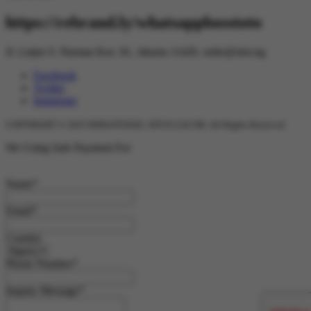
https://rebrand.ly/whatsappbosstoto
Jl. Letjen S. Parman Kav. 81, Jakarta 11420.
order@slot.ng
Facebook
Twitter
Instagram
COPYRIGHT © 2025 BINGOTOGEL SITUS GACOR. All Rights Reserved
We Using Safe Payment For
Name
*
Email
*
Country
Phone Number
*
Inquiry Message
*