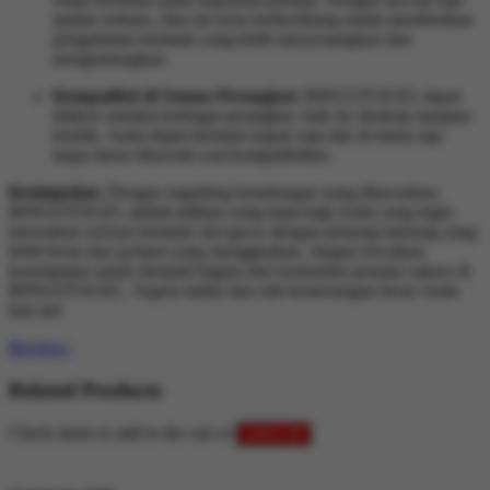
update terbaru, situs ini terus berkembang untuk memberikan
pengalaman bermain yang lebih menyenangkan dan
menguntungkan.
Kompatibel di Semua Perangkat:
BINGOTOGEL dapat
diakses melalui berbagai perangkat, baik itu desktop maupun
mobile. Anda dapat bermain kapan saja dan di mana saja
tanpa harus khawatir soal kompatibilitas.
Kesimpulan:
Dengan segudang keuntungan yang ditawarkan,
BINGOTOGEL adalah pilihan yang tepat bagi Anda yang ingin
merasakan sensasi bermain slot gacor dengan peluang menang yang
lebih besar dan jackpot yang menggiurkan. Jangan lewatkan
kesempatan untuk menjadi bagian dari komunitas pemain sukses di
BINGOTOGEL. Segera daftar dan raih kemenangan besar Anda
hari ini!
Reviews
Related Products
Check items to add to the cart or
select all