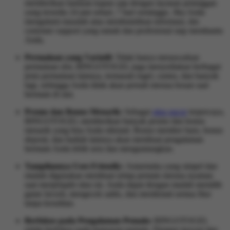
memberikan bantuan kapan saja dengan layanan pelanggan
yang tersedia 24 jam sehari, 7 hari seminggu. Jika Anda
mengalami masalah atau membutuhkan informasi, tim
customer support yang ramah dan profesional siap membantu
Anda.
Permainan yang Variatif:
Tidak hanya menawarkan
permainan slot, BINGOTOGEL juga menyediakan berbagai
jenis permainan lainnya, termasuk togel, casino, dan banyak
lagi, sehingga Anda tidak akan pernah merasa bosan saat
bermain di sini.
Promo dan Bonus Menarik:
Sebagai
situs gacor
terpercaya,
BINGOTOGEL memberikan banyak promo dan bonus
menarik yang bisa Anda nikmati. Bonus member baru, bonus
deposit, dan hadiah lainnya akan membuat pengalaman
bermain Anda lebih seru dan menguntungkan.
Tampilannya User-Friendly:
Antarmuka yang simpel dan
mudah digunakan membuat setiap pemain merasa nyaman
saat menjelajahi situs ini. Anda dapat dengan mudah memilih
game favorit, mengecek saldo, dan menikmati semua fitur
tanpa kesulitan.
Berfokus pada Pengalaman Pemain:
BINGOTOGEL
selalu berfokus pada kepuasan pemain. Dengan inovasi dan