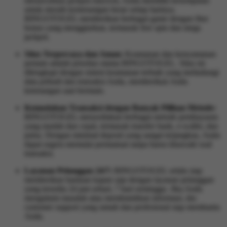
menawarkan jackpot maxwin, Anda memiliki kesempatan
untuk meraih kemenangan besar setiap harinya.
BINGOTOGEL memberikan berbagai game dengan fitur
bonus yang menggiurkan, termasuk free spin dan mega
jackpot.
Situs Terpercaya dan Aman:
Keamanan dan kenyamanan
pemain adalah prioritas utama BINGOTOGEL. Situs ini
dilengkapi dengan sistem keamanan terbaik yang melindungi
data pribadi dan transaksi Anda, memberikan Anda
ketenangan saat bermain.
Kemudahan Transaksi dengan Banyak Pilihan Metode:
BINGOTOGEL menyediakan berbagai metode pembayaran
yang mudah dan cepat, termasuk transfer bank, e-wallet, dan
pulsa. Dengan minimal deposit yang sangat terjangkau, Anda
dapat segera memulai permainan tanpa harus khawatir soal
transaksi.
Layanan Pelanggan 24/7:
BINGOTOGEL selalu siap
memberikan bantuan kapan saja dengan layanan pelanggan
yang tersedia 24 jam sehari, 7 hari seminggu. Jika Anda
mengalami masalah atau membutuhkan informasi, tim
customer support yang ramah dan profesional siap membantu
Anda.