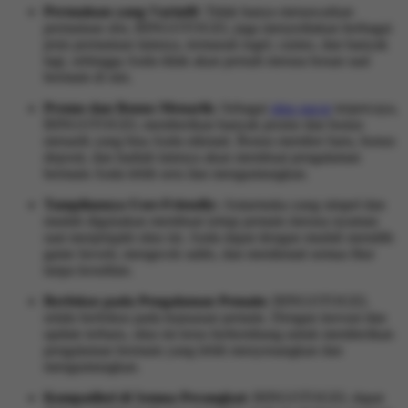
Permainan yang Variatif:
Tidak hanya menawarkan
permainan slot, BINGOTOGEL juga menyediakan berbagai
jenis permainan lainnya, termasuk togel, casino, dan banyak
lagi, sehingga Anda tidak akan pernah merasa bosan saat
bermain di sini.
Promo dan Bonus Menarik:
Sebagai
situs gacor
terpercaya,
BINGOTOGEL memberikan banyak promo dan bonus
menarik yang bisa Anda nikmati. Bonus member baru, bonus
deposit, dan hadiah lainnya akan membuat pengalaman
bermain Anda lebih seru dan menguntungkan.
Tampilannya User-Friendly:
Antarmuka yang simpel dan
mudah digunakan membuat setiap pemain merasa nyaman
saat menjelajahi situs ini. Anda dapat dengan mudah memilih
game favorit, mengecek saldo, dan menikmati semua fitur
tanpa kesulitan.
Berfokus pada Pengalaman Pemain:
BINGOTOGEL
selalu berfokus pada kepuasan pemain. Dengan inovasi dan
update terbaru, situs ini terus berkembang untuk memberikan
pengalaman bermain yang lebih menyenangkan dan
menguntungkan.
Kompatibel di Semua Perangkat:
BINGOTOGEL dapat