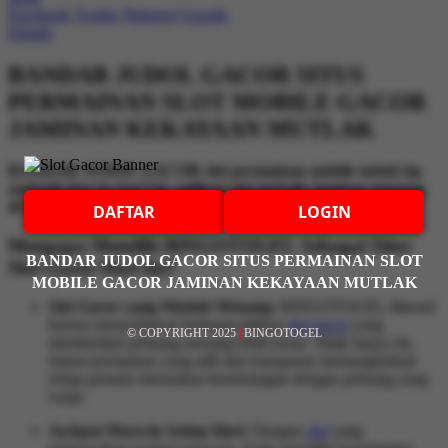
Facebook
Twitter
Pinterest
Google
Details
BANDAR JUDOL GACOR SITUS
PERMAINAN SLOT MOBILE GACOR
JAMINAN KEKAYAAN MUTLAK
BANDAR JUDOL GACOR slot permainan mobile untuk hp
android dan ios hari ini, aplikasi slot terbaik jaminan menang
di BANDAR JUDOL GACOR
DAFTAR
LOGIN
Mengapa Memilih BINGOTOGEL Sebagai Situs
BANDAR JUDOL GACOR SITUS PERMAINAN SLOT
Slot Gacor Hari Ini?
MOBILE GACOR JAMINAN KEKAYAAN MUTLAK
Slot Gacor yang Mudah Menang:
BINGOTOGEL dikenal
karena menyediakan berbagai pilihan
slot gacor
yang
© COPYRIGHT 2025
|
BINGOTOGEL
memberikan peluang menang lebih besar. Tidak hanya itu,
sistem permainan yang adil dan transparan memungkinkan
setiap pemain merasakan kemenangan dengan peluang yang
wajar.
Jackpot Maxwin Setiap Hari:
Dengan
slot
yang