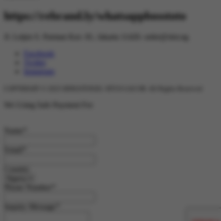
https://rebrand.ly/whatsappbosstoto
Jl. Letjen S. Parman Kav. 81, Jakarta 11420.
order@slot.ng
Facebook
Twitter
Instagram
COPYRIGHT © 2025 BINGOTOGEL SITUS GACOR. All Rights Reserved
We Using Safe Payment For
Name
*
Email
*
Country
Phone Number
*
Inquiry Message
*