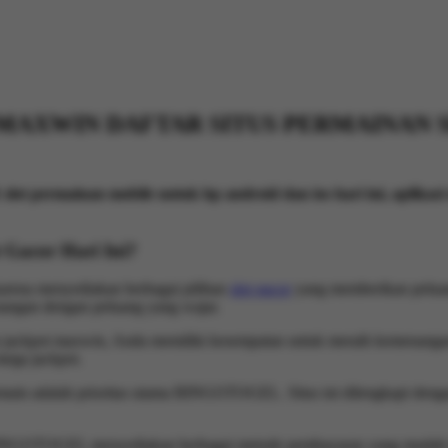
 MAXWIN DAFTAR SITUS PERMAINAN
inan mobile untuk hp android dan ios hari ini, aplikasi
Gacor Hari Ini?
ena menyediakan berbagai pilihan
slot gacor
yang memberikan peluang
angan dengan peluang yang wajar.
jackpot maxwin, Anda memiliki kesempatan untuk meraih kemenang
mega jackpot.
n adalah prioritas utama BINGOTOGEL. Situs ini dilengkapi dengan 
NGOTOGEL menyediakan berbagai metode pembayaran yang mudah dan c