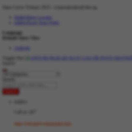
Situs Gacor Terbaru 2025 :
corporatesales@slot.ng
hidden
Store Locator
hidden
Track Your Order
Language
Default Store View
Android
Toggle Nav
Search
Search
Search
hidden
Call us 24/7
https://rebrand.ly/whatsappbosstoto