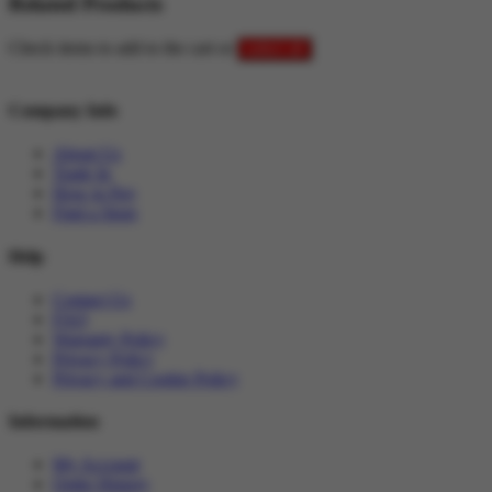
Related Products
Check items to add to the cart or
select all
Company Info
About Us
Trade In
How to Pay
Find a Store
Help
Contact Us
FAQ
Warranty Policy
Privacy Policy
Privacy and Cookie Policy
Information
My Account
Order History