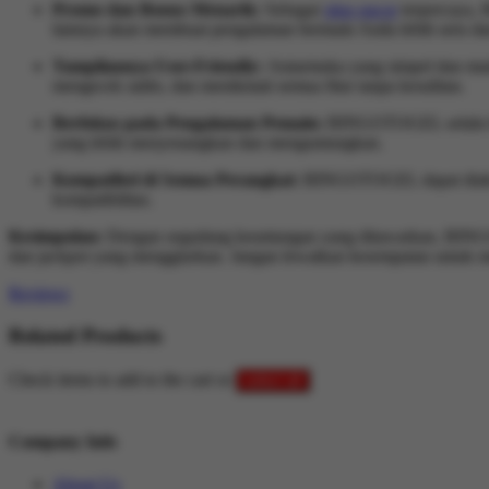
Promo dan Bonus Menarik:
Sebagai
situs gacor
terpercaya,
lainnya akan membuat pengalaman bermain Anda lebih seru d
Tampilannya User-Friendly:
Antarmuka yang simpel dan mud
mengecek saldo, dan menikmati semua fitur tanpa kesulitan.
Berfokus pada Pengalaman Pemain:
BINGOTOGEL selalu ber
yang lebih menyenangkan dan menguntungkan.
Kompatibel di Semua Perangkat:
BINGOTOGEL dapat diakses 
kompatibilitas.
Kesimpulan:
Dengan segudang keuntungan yang ditawarkan, BINGOTO
dan jackpot yang menggiurkan. Jangan lewatkan kesempatan untuk m
Reviews
Related Products
Check items to add to the cart or
select all
Company Info
About Us