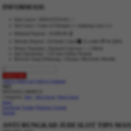
INFORMASI:
Situs Gacor : BINGOTOGEL ✅
Slot Gacor : Gates of Olympus ⚡, mahjong ways 2 🀄
Minimal Deposit : 10,000.00 💰
Metode Deposit : All Bank Lokal 🏧, E-wallet 💳 & QRIS
Proses Transaksi : Payment Gateway +- 1 Menit
Jam Oprasional : 7/24 Jam Online Nontop
Browser Yang Didukung : Chrome, Microsoft, Mozilla
Add to Cart
Add to Wish List
Add to Compare
SKU
90NX04S1-M00FC0
Categories:
Slot
,
Slot Gacor
,
Situs Gacor
share
Facebook
Twitter
Pinterest
Google
Details
ANTI RUNGKAD JUDI SLOT TIPS M