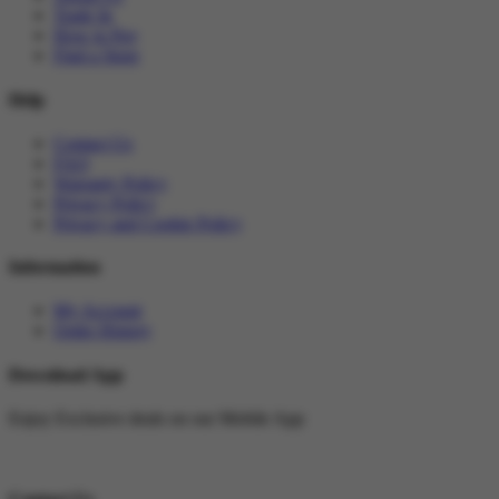
Trade In
How to Pay
Find a Store
Help
Contact Us
FAQ
Warranty Policy
Privacy Policy
Privacy and Cookie Policy
Information
My Account
Order History
Download App
Enjoy Exclusive deals on our Mobile App