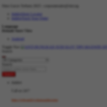
Situs Gacor Terbaru 2025 :
corporatesales@slot.ng
hidden
Store Locator
hidden
Track Your Order
Language
Default Store View
Android
Toggle Nav
Search
Search
Search
hidden
Call us 24/7
https://rebrand.ly/whatsappbosstoto