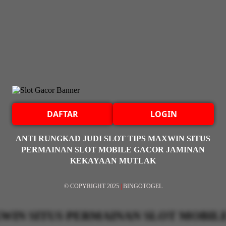
DAFTAR
LOGIN
ANTI RUNGKAD JUDI SLOT TIPS MAXWIN SITUS
PERMAINAN SLOT MOBILE GACOR JAMINAN
KEKAYAAN MUTLAK
© COPYRIGHT 2025
|
BINGOTOGEL
AXWIN SITUS PERMAINAN SLOT MOBI