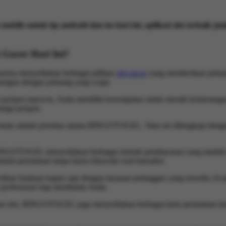
e untuk hp android dan ios hari ini, aplikasi slot terbai
Gacor Hari Ini?
ena menyediakan berbagai pilihan
slot gacor
yang memberikan peluang
angan dengan peluang yang wajar.
jackpot maxwin, Anda memiliki kesempatan untuk meraih kemenang
mega jackpot.
n adalah prioritas utama BINGOTOGEL. Situs ini dilengkapi dengan 
NGOTOGEL menyediakan berbagai metode pembayaran yang mudah dan c
ulai permainan tanpa harus khawatir soal transaksi.
n bantuan kapan saja dengan layanan pelanggan yang tersedia 24 jam
 profesional siap membantu Anda.
 slot, BINGOTOGEL juga menyediakan berbagai jenis permainan lainny