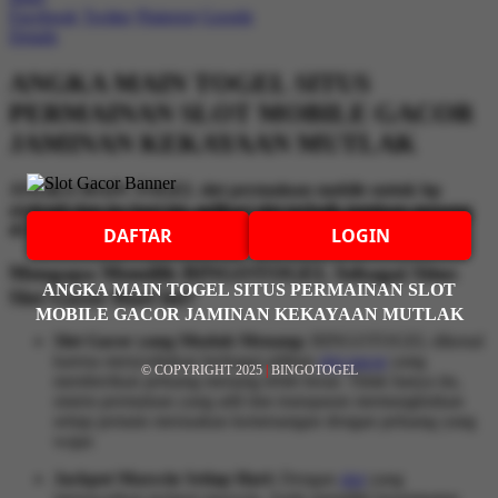
Facebook
Twitter
Pinterest
Google
Details
ANGKA MAIN TOGEL SITUS
PERMAINAN SLOT MOBILE GACOR
JAMINAN KEKAYAAN MUTLAK
ANGKA MAIN TOGEL slot permainan mobile untuk hp
android dan ios hari ini, aplikasi slot terbaik jaminan menang
di ANGKA MAIN TOGEL
DAFTAR
LOGIN
Mengapa Memilih BINGOTOGEL Sebagai Situs
ANGKA MAIN TOGEL SITUS PERMAINAN SLOT
Slot Gacor Hari Ini?
MOBILE GACOR JAMINAN KEKAYAAN MUTLAK
Slot Gacor yang Mudah Menang:
BINGOTOGEL dikenal
karena menyediakan berbagai pilihan
slot gacor
yang
© COPYRIGHT 2025
|
BINGOTOGEL
memberikan peluang menang lebih besar. Tidak hanya itu,
sistem permainan yang adil dan transparan memungkinkan
setiap pemain merasakan kemenangan dengan peluang yang
wajar.
Jackpot Maxwin Setiap Hari:
Dengan
slot
yang