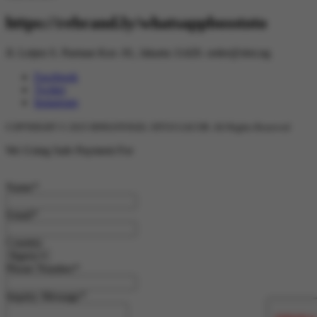
https://rebrand.ly/whatsappbosstoto
Jl. Letjen S. Parman Kav. 81, Jakarta 11420.
order@slot.ng
Facebook
Twitter
Instagram
COPYRIGHT © 2025 BINGOTOGEL SITUS GACOR. All Rights Reserved
We Using Safe Payment For
Name
*
Email
*
Country
Phone Number
*
Inquiry Message
*