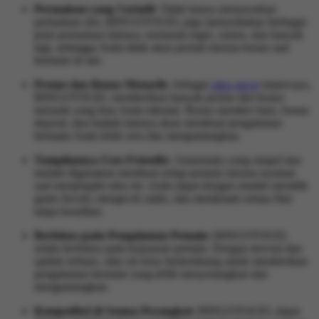
Permainan yang Variatif:
Tidak hanya menawarkan
permainan slot, BINGOTOGEL juga menyediakan berbagai
jenis permainan lainnya, termasuk togel, casino, dan banyak
lagi, sehingga Anda tidak akan pernah merasa bosan saat
bermain di sini.
Promo dan Bonus Menarik:
Sebagai
situs gacor
terpercaya,
BINGOTOGEL memberikan banyak promo dan bonus
menarik yang bisa Anda nikmati. Bonus member baru, bonus
deposit, dan hadiah lainnya akan membuat pengalaman
bermain Anda lebih seru dan menguntungkan.
Tampilannya User-Friendly:
Antarmuka yang simpel dan
mudah digunakan membuat setiap pemain merasa nyaman
saat menjelajahi situs ini. Anda dapat dengan mudah memilih
game favorit, mengecek saldo, dan menikmati semua fitur
tanpa kesulitan.
Berfokus pada Pengalaman Pemain:
BINGOTOGEL
selalu berfokus pada kepuasan pemain. Dengan inovasi dan
update terbaru, situs ini terus berkembang untuk memberikan
pengalaman bermain yang lebih menyenangkan dan
menguntungkan.
Kompatibel di Semua Perangkat:
BINGOTOGEL dapat