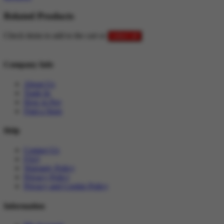
Related Products
Check items to add to the cart or
select all
Company Info
About Us
Trade In
How to Pay
Find a Store
Help
Contact Us
FAQ
Warranty Policy
Privacy Policy
Privacy and Cookie Policy
Information