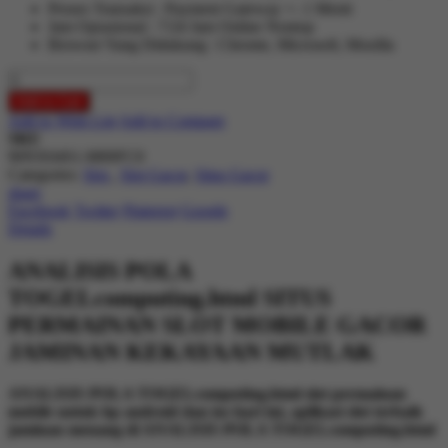
Proses Transaksi : Payment Gateway +- 1 Menit
Jam Oprasional : 7/24 Jam Online Nontop
Browser Yang Didukung : Chrome, Microsoft, Mozilla
Add to Cart
Add to Wish List
Add to Compare
SKU
90NX04S1-M00FC0
Categories:
Slot
,
Slot Gacor
,
Situs Gacor
share
Facebook
Twitter
Pinterest
Google
Details
ANALISIS POLA
TOGELcomputing.html SITUS
PERMAINAN SLOT MOBILE GACOR
JAMINAN KEKAYAAN MUTLAK
ANALISIS POLA TOGELcomputing.html slot permainan
mobile untuk hp android dan ios hari ini, aplikasi slot terbaik
jaminan menang di ANALISIS POLA TOGELcomputing.html