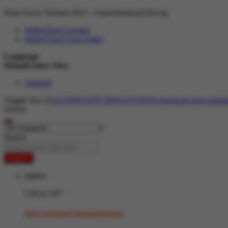
Situs Gacor Terbaru 2025 :
corporatesales@slot.ng
hidden
Store Locator
hidden
Track Your Order
Language
Default Store View
Android
Toggle Nav
Search
Search
Search
hidden
Call us 24/7
https://rebrand.ly/whatsappbosstoto