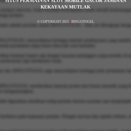
SITUS PERMAINAN SLOT MOBILE GACOR JAMINAN
KEKAYAAN MUTLAK
jackpot maxwin, Anda memiliki kesempatan untuk meraih kemenang
mega jackpot.
© COPYRIGHT 2025
|
BINGOTOGEL
n adalah prioritas utama BINGOTOGEL. Situs ini dilengkapi dengan 
NGOTOGEL menyediakan berbagai metode pembayaran yang mudah dan c
ulai permainan tanpa harus khawatir soal transaksi.
n bantuan kapan saja dengan layanan pelanggan yang tersedia 24 jam
 profesional siap membantu Anda.
 slot, BINGOTOGEL juga menyediakan berbagai jenis permainan lainny
 BINGOTOGEL memberikan banyak promo dan bonus menarik yang bisa
an menguntungkan.
ah digunakan membuat setiap pemain merasa nyaman saat menjelajahi 
fokus pada kepuasan pemain. Dengan inovasi dan update terbaru, si