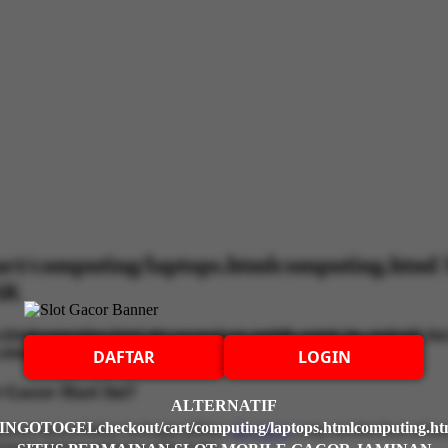
/computing/laptops.htmlcomputing.h
AK
mputing.html slot permainan mobile untuk hp android dan ios h
htmlcomputing.html
DAFTAR
LOGIN
Gacor Hari Ini?
ALTERNATIF
INGOTOGELcheckout/cart/computing/laptops.htmlcomputing.ht
ena menyediakan berbagai pilihan
slot gacor
yang memberikan peluang
angan dengan peluang yang wajar.