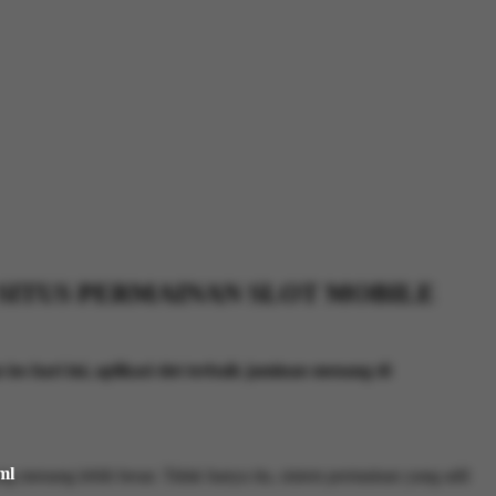
tml SITUS PERMAINAN SLOT MOBILE
ari ini, aplikasi slot terbaik jaminan menang di
ml
 menang lebih besar. Tidak hanya itu, sistem permainan yang adil