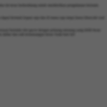
tus ini terus berkembang untuk memberikan pengalaman bermain
apat bermain kapan saja dan di mana saja tanpa harus khawatir soal
asi bermain slot gacor dengan peluang menang yang lebih besar
aftar dan raih kemenangan besar Anda hari ini!