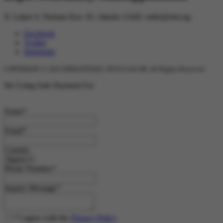
Jl. Letjen S. Parman Kav. 81, Jakarta 11420.
order@slot.ng
Facebook
Twitter
Instagram
COPYRIGHT © 2025 BINGOTOGEL SITUS GACOR. All Rights Reserved
We Using Safe Payment For
Name
*
Email
*
Country
Phone Number
*
Inquiry Message
*
*
I agree with the
Privacy Policy