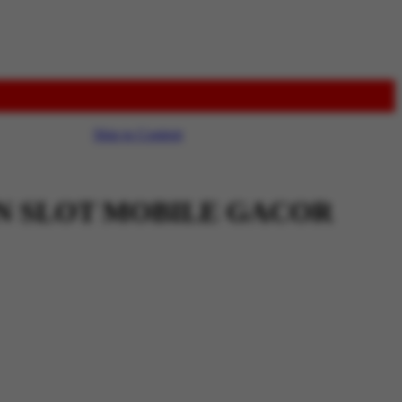
NLINE
Skip to Content
NAN SLOT MOBILE GACOR