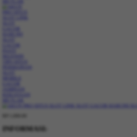
RP 1,000.00
INFORMASI: