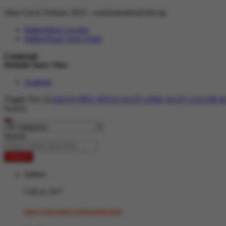
Situs Gacor Terbaru 2025 :
corporatesales@slot.ng
hidden
Store Locator
hidden
Track Your Order
Language
Default Store View
Android
Toggle Nav
Search
Search
Search
hidden
Call us 24/7
https://rebrand.ly/whatsappbosstoto