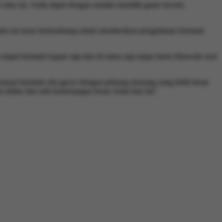
situs ini. Anda dapat dengan mudah memilih game favorit,
tus ini terus berkembang untuk memberikan pengalaman bermain
apat bermain kapan saja dan di mana saja tanpa harus khawatir soal
asi bermain slot gacor dengan peluang menang yang lebih besar
aftar dan raih kemenangan besar Anda hari ini!