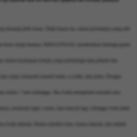
 menang lebih besar. Tidak hanya itu, sistem permainan yang adil
an besar setiap harinya. BINGOTOGEL memberikan berbagai game
sistem keamanan terbaik yang melindungi data pribadi dan
epat, termasuk transfer bank, e-wallet, dan pulsa. Dengan
 sehari, 7 hari seminggu. Jika Anda mengalami masalah atau
a, termasuk togel, casino, dan banyak lagi, sehingga Anda tidak
 Anda nikmati. Bonus member baru, bonus deposit, dan hadiah