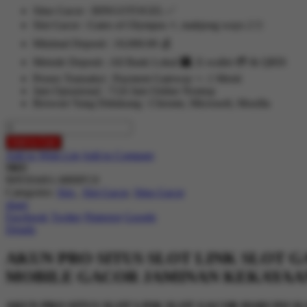
Situs Gacor : BINGOTOGEL ✅
Slot Gacor : Gates of Olympus ⚡, mahjong ways 2 🀄
Minimal Deposit : 10,000.00 💰
Metode Deposit : All Bank Lokal 🏧, E-wallet 💳 & QRIS
Proses Transaksi : Payment Gateway +- 1 Menit
Jam Oprasional : 7/24 Jam Online Nontop
Browser Yang Didukung : Chrome, Microsoft, Mozilla
Add to Cart
Add to Wish List
Add to Compare
SKU
90NX04S1-M00FC0
Categories:
Slot
,
Slot Gacor
,
Situs Gacor
share
Facebook
Twitter
Pinterest
Google
Details
AKUN PRO SITUS SLOT LINK SLOT G
MOBILE GACOR JAMINAN KEKAYA
AKUN PRO SITUS SLOT LINK SLOT GACOR HARI INI SLOT GACOR