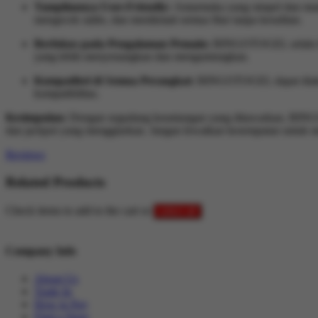
Tampilannya User-Friendly:
Antarmuka yang simpel dan mud
mengecek saldo, dan menikmati semua fitur tanpa kesulitan.
Berfokus pada Pengalaman Pemain:
BINGOTOGEL selalu ber
yang lebih menyenangkan dan menguntungkan.
Kompatibel di Semua Perangkat:
BINGOTOGEL dapat diakses 
kompatibilitas.
Kesimpulan:
Dengan segudang keuntungan yang ditawarkan, BINGOTO
dan jackpot yang menggiurkan. Jangan lewatkan kesempatan untuk m
Reviews
Related Products
Check items to add to the cart or
select all
Company Info
About Us
Trade In
How to Pay
Find a Store