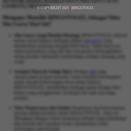
slot terbaik jaminan menang di AKUN PRO SITUS SLOT
GAMPANG MENANG
© COPYRIGHT 2025
|
BINGOTOGEL
Mengapa Memilih BINGOTOGEL Sebagai Situs
Slot Gacor Hari Ini?
Slot Gacor yang Mudah Menang:
BINGOTOGEL dikenal
karena menyediakan berbagai pilihan
slot gacor
yang
memberikan peluang menang lebih besar. Tidak hanya itu,
sistem permainan yang adil dan transparan memungkinkan
setiap pemain merasakan kemenangan dengan peluang yang
wajar.
Jackpot Maxwin Setiap Hari:
Dengan
slot
yang
menawarkan jackpot maxwin, Anda memiliki kesempatan
untuk meraih kemenangan besar setiap harinya.
BINGOTOGEL memberikan berbagai game dengan fitur
bonus yang menggiurkan, termasuk free spin dan mega
jackpot.
Situs Terpercaya dan Aman:
Keamanan dan kenyamanan
pemain adalah prioritas utama BINGOTOGEL. Situs ini
dilengkapi dengan sistem keamanan terbaik yang melindungi
data pribadi dan transaksi Anda, memberikan Anda
ketenangan saat bermain.