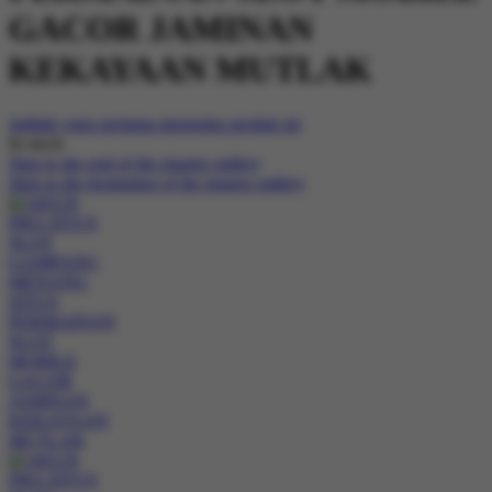
GACOR JAMINAN
KEKAYAAN MUTLAK
Jadilah yang pertama mengulas produk ini
In stock
Skip to the end of the images gallery
Skip to the beginning of the images gallery