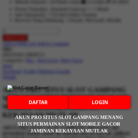
Metode Deposit : All Bank Lokal 🏧, E-wallet 💳 & QRIS
Proses Transaksi : Payment Gateway +- 1 Menit
Jam Oprasional : 7/24 Jam Online Nontop
Browser Yang Didukung : Chrome, Microsoft, Mozilla
Add to Cart
Add to Wish List
Add to Compare
SKU
90NX04S1-M00FC0
Categories:
Slot
,
Slot Gacor
,
Situs Gacor
share
Facebook
Twitter
Pinterest
Google
Details
AKUN PRO SITUS SLOT GAMPANG
MENANG SITUS PERMAINAN SLOT
DAFTAR
LOGIN
MOBILE GACOR JAMINAN
KEKAYAAN MUTLAK
AKUN PRO SITUS SLOT GAMPANG MENANG
SITUS PERMAINAN SLOT MOBILE GACOR
AKUN PRO SITUS SLOT GAMPANG MENANG slot
JAMINAN KEKAYAAN MUTLAK
permainan mobile untuk hp android dan ios hari ini, aplikasi