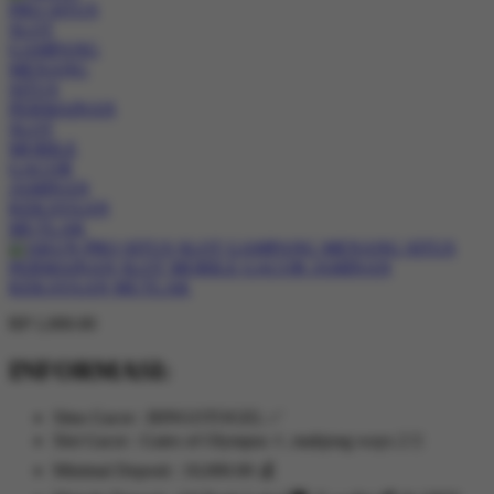
RP 1,000.00
INFORMASI:
Situs Gacor : BINGOTOGEL ✅
Slot Gacor : Gates of Olympus ⚡, mahjong ways 2 🀄
Minimal Deposit : 10,000.00 💰