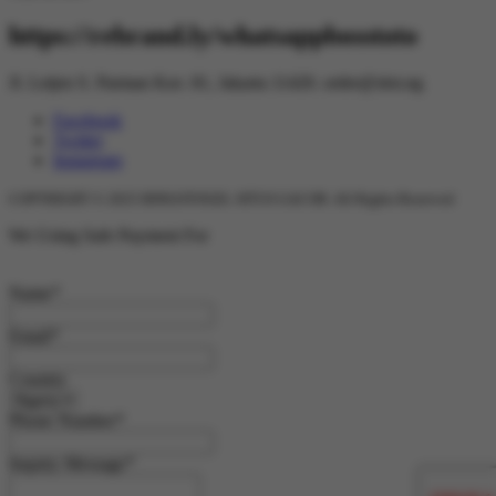
https://rebrand.ly/whatsappbosstoto
Jl. Letjen S. Parman Kav. 81, Jakarta 11420.
order@slot.ng
Facebook
Twitter
Instagram
COPYRIGHT © 2025 BINGOTOGEL SITUS GACOR. All Rights Reserved
We Using Safe Payment For
Name
*
Email
*
Country
Phone Number
*
Inquiry Message
*