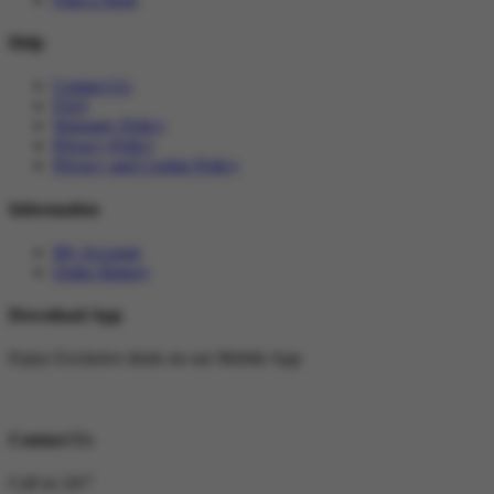
Help
Contact Us
FAQ
Warranty Policy
Privacy Policy
Privacy and Cookie Policy
Information
My Account
Order History
Download App
Enjoy Exclusive deals on our Mobile App
Contact Us
Call us 24/7