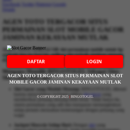
Facebook
Twitter
Pinterest
Google
Details
AGEN TOTO TERGACOR SITUS
PERMAINAN SLOT MOBILE GACOR
JAMINAN KEKAYAAN MUTLAK
AGEN TOTO TERGACOR slot permainan mobile untuk hp
android dan ios hari ini, aplikasi slot terbaik jaminan menang
di AGEN TOTO TERGACOR
DAFTAR
LOGIN
Mengapa Memilih BINGOTOGEL Sebagai Situs
AGEN TOTO TERGACOR SITUS PERMAINAN SLOT
Slot Gacor Hari Ini?
MOBILE GACOR JAMINAN KEKAYAAN MUTLAK
Slot Gacor yang Mudah Menang:
BINGOTOGEL dikenal
karena menyediakan berbagai pilihan
slot gacor
yang
© COPYRIGHT 2025
|
BINGOTOGEL
memberikan peluang menang lebih besar. Tidak hanya itu,
sistem permainan yang adil dan transparan memungkinkan
setiap pemain merasakan kemenangan dengan peluang yang
wajar.
Jackpot Maxwin Setiap Hari:
Dengan
slot
yang