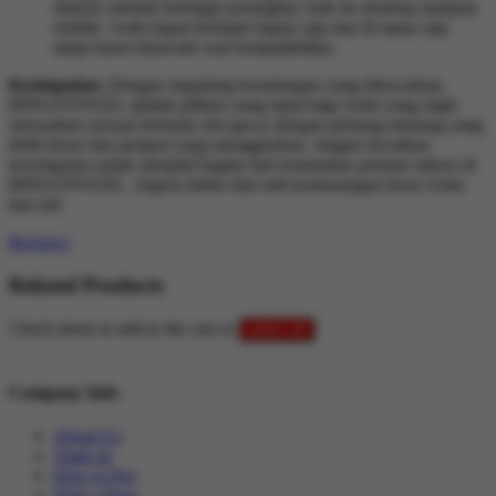
diakses melalui berbagai perangkat, baik itu desktop maupun
mobile. Anda dapat bermain kapan saja dan di mana saja
tanpa harus khawatir soal kompatibilitas.
Kesimpulan:
Dengan segudang keuntungan yang ditawarkan,
BINGOTOGEL adalah pilihan yang tepat bagi Anda yang ingin
merasakan sensasi bermain slot gacor dengan peluang menang yang
lebih besar dan jackpot yang menggiurkan. Jangan lewatkan
kesempatan untuk menjadi bagian dari komunitas pemain sukses di
BINGOTOGEL. Segera daftar dan raih kemenangan besar Anda
hari ini!
Reviews
Related Products
Check items to add to the cart or
select all
Company Info
About Us
Trade In
How to Pay
Find a Store