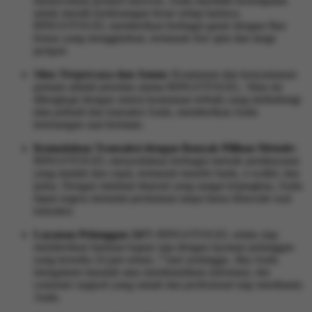
menawarkan jackpot maxwin, Anda memiliki kesempatan
untuk meraih kemenangan besar setiap harinya.
BINGOTOGEL memberikan berbagai game dengan fitur
bonus yang menggiurkan, termasuk free spin dan mega
jackpot.
Situs Terpercaya dan Aman:
Keamanan dan kenyamanan
pemain adalah prioritas utama BINGOTOGEL. Situs ini
dilengkapi dengan sistem keamanan terbaik yang melindungi
data pribadi dan transaksi Anda, memberikan Anda
ketenangan saat bermain.
Kemudahan Transaksi dengan Banyak Pilihan Metode:
BINGOTOGEL menyediakan berbagai metode pembayaran
yang mudah dan cepat, termasuk transfer bank, e-wallet, dan
pulsa. Dengan minimal deposit yang sangat terjangkau, Anda
dapat segera memulai permainan tanpa harus khawatir soal
transaksi.
Layanan Pelanggan 24/7:
BINGOTOGEL selalu siap
memberikan bantuan kapan saja dengan layanan pelanggan
yang tersedia 24 jam sehari, 7 hari seminggu. Jika Anda
mengalami masalah atau membutuhkan informasi, tim
customer support yang ramah dan profesional siap membantu
Anda.