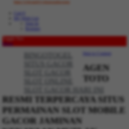
https://rebrand.ly/whatsappbosstoto
Cart
0
My Wish List
Sign In
Register
Toggle Nav
Menu
BINGOTOGEL
Skip to Content
SITUS GACOR
AGEN
SLOT GACOR
TOTO
SLOT ONLINE
SLOT GACOR HARI INI
RESMI TERPERCAYA SITUS
PERMAINAN SLOT MOBILE
GACOR JAMINAN