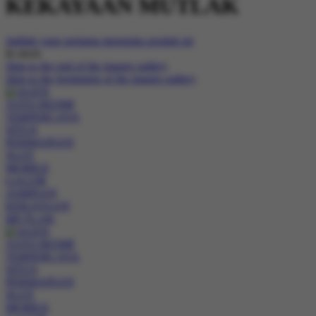
KEKAYAAN MUTLAK
Jadilah yang pertama mengulas produk ini
In stock
Skip to the end of the images gallery
Skip to the beginning of the images gallery