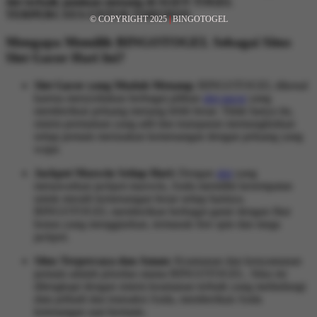
slot terbaik jaminan menang di AGEN TOGEL
TERPERCAYA UNTUK TARUHAN
© COPYRIGHT 2025
|
BINGOTOGEL
Mengapa Memilih BINGOTOGEL Sebagai Situs
Slot Gacor Hari Ini?
Slot Gacor yang Mudah Menang:
BINGOTOGEL dikenal
karena menyediakan berbagai pilihan
slot gacor
yang
memberikan peluang menang lebih besar. Tidak hanya itu,
sistem permainan yang adil dan transparan memungkinkan
setiap pemain merasakan kemenangan dengan peluang yang
wajar.
Jackpot Maxwin Setiap Hari:
Dengan
slot
yang
menawarkan jackpot maxwin, Anda memiliki kesempatan
untuk meraih kemenangan besar setiap harinya.
BINGOTOGEL memberikan berbagai game dengan fitur
bonus yang menggiurkan, termasuk free spin dan mega
jackpot.
Situs Terpercaya dan Aman:
Keamanan dan kenyamanan
pemain adalah prioritas utama BINGOTOGEL. Situs ini
dilengkapi dengan sistem keamanan terbaik yang melindungi
data pribadi dan transaksi Anda, memberikan Anda
ketenangan saat bermain.