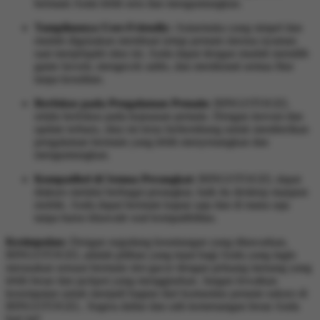
bermain Anda lebih seru dan menguntungkan.
Tampilannya User-Friendly:
Antarmuka yang simpel dan
mudah digunakan membuat setiap pemain merasa nyaman
saat menjelajahi situs ini. Anda dapat dengan mudah memilih
game favorit, mengecek saldo, dan menikmati semua fitur
tanpa kesulitan.
Berfokus pada Pengalaman Pemain:
BINGOTOGEL
selalu berfokus pada kepuasan pemain. Dengan inovasi dan
update terbaru, situs ini terus berkembang untuk memberikan
pengalaman bermain yang lebih menyenangkan dan
menguntungkan.
Kompatibel di Semua Perangkat:
BINGOTOGEL dapat
diakses melalui berbagai perangkat, baik itu desktop maupun
mobile. Anda dapat bermain kapan saja dan di mana saja
tanpa harus khawatir soal kompatibilitas.
Kesimpulan:
Dengan segudang keuntungan yang ditawarkan,
BINGOTOGEL adalah pilihan yang tepat bagi Anda yang ingin
merasakan sensasi bermain slot gacor dengan peluang menang yang
lebih besar dan jackpot yang menggiurkan. Jangan lewatkan
kesempatan untuk menjadi bagian dari komunitas pemain sukses di
BINGOTOGEL. Segera daftar dan raih kemenangan besar Anda
hari ini!