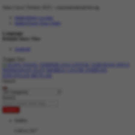
Situs Gacor Terbaru 2025 :
corporatesales@slot.ng
hidden
Store Locator
hidden
Track Your Order
Language
Default Store View
Android
Toggle Nav
Search
Search
Search
hidden
Call us 24/7