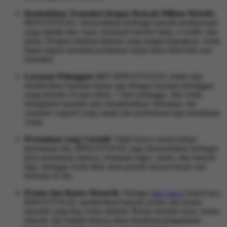
Kemudahan Transaksi dengan Banyak Pilihan Metode:
BINGOTOGEL menyediakan berbagai metode pembayaran
yang mudah dan cepat, termasuk transfer bank, e-wallet, dan
pulsa. Dengan minimal deposit yang sangat terjangkau, Anda
dapat segera memulai permainan tanpa harus khawatir soal
transaksi.
Layanan Pelanggan 24/7:
BINGOTOGEL selalu siap
memberikan bantuan kapan saja dengan layanan pelanggan
yang tersedia 24 jam sehari, 7 hari seminggu. Jika Anda
mengalami masalah atau membutuhkan informasi, tim
customer support yang ramah dan profesional siap membantu
Anda.
Permainan yang Variatif:
Tidak hanya menawarkan
permainan slot, BINGOTOGEL juga menyediakan berbagai
jenis permainan lainnya, termasuk togel, casino, dan banyak
lagi, sehingga Anda tidak akan pernah merasa bosan saat
bermain di sini.
Promo dan Bonus Menarik:
Sebagai
situs gacor
terpercaya,
BINGOTOGEL memberikan banyak promo dan bonus
menarik yang bisa Anda nikmati. Bonus member baru, bonus
deposit, dan hadiah lainnya akan membuat pengalaman