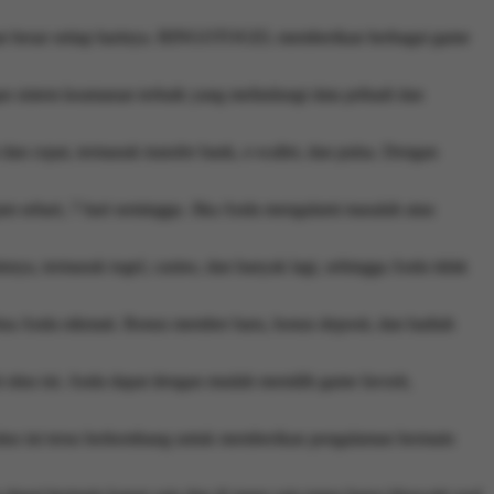
an besar setiap harinya. BINGOTOGEL memberikan berbagai game
sistem keamanan terbaik yang melindungi data pribadi dan
epat, termasuk transfer bank, e-wallet, dan pulsa. Dengan
 sehari, 7 hari seminggu. Jika Anda mengalami masalah atau
a, termasuk togel, casino, dan banyak lagi, sehingga Anda tidak
 Anda nikmati. Bonus member baru, bonus deposit, dan hadiah
situs ini. Anda dapat dengan mudah memilih game favorit,
tus ini terus berkembang untuk memberikan pengalaman bermain