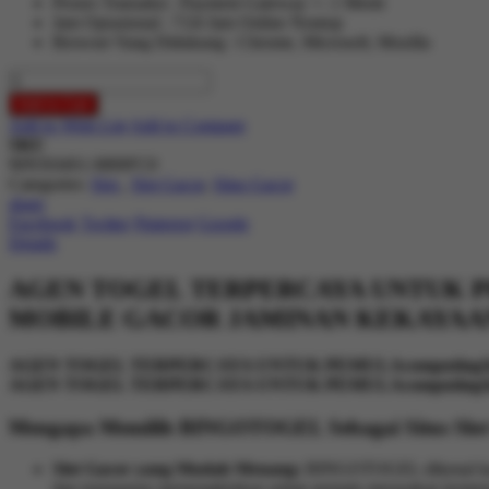
Proses Transaksi : Payment Gateway +- 1 Menit
Jam Oprasional : 7/24 Jam Online Nontop
Browser Yang Didukung : Chrome, Microsoft, Mozilla
Add to Cart
Add to Wish List
Add to Compare
SKU
90NX04S1-M00FC0
Categories:
Slot
,
Slot Gacor
,
Situs Gacor
share
Facebook
Twitter
Pinterest
Google
Details
AGEN TOGEL TERPERCAYA UNTUK PEMU
MOBILE GACOR JAMINAN KEKAYA
AGEN TOGEL TERPERCAYA UNTUK PEMULAcomputing/laptops.htmlc
AGEN TOGEL TERPERCAYA UNTUK PEMULAcomputing/lapto
Mengapa Memilih BINGOTOGEL Sebagai Situs Slot 
Slot Gacor yang Mudah Menang:
BINGOTOGEL dikenal kar
dan transparan memungkinkan setiap pemain merasakan kemen