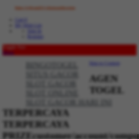
https://rebrand.ly/whatsappbosstoto
Cart
0
My Wish List
Sign In
Register
Toggle Nav
Menu
BINGOTOGEL
Skip to Content
SITUS GACOR
AGEN
SLOT GACOR
TOGEL
SLOT ONLINE
SLOT GACOR HARI INI
TERPERCAYA
TERPERCAYA
PRIZEcustomer/account/compu