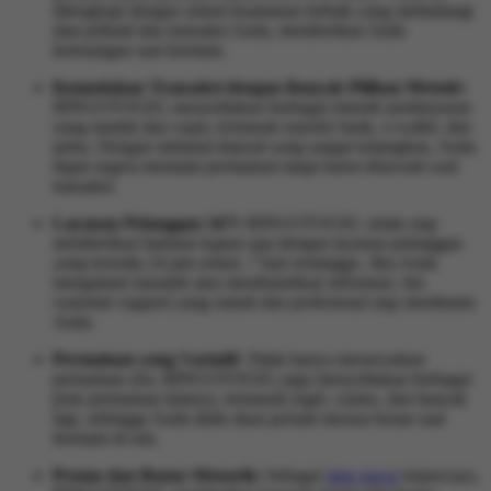
dilengkapi dengan sistem keamanan terbaik yang melindungi
data pribadi dan transaksi Anda, memberikan Anda
ketenangan saat bermain.
Kemudahan Transaksi dengan Banyak Pilihan Metode:
BINGOTOGEL menyediakan berbagai metode pembayaran
yang mudah dan cepat, termasuk transfer bank, e-wallet, dan
pulsa. Dengan minimal deposit yang sangat terjangkau, Anda
dapat segera memulai permainan tanpa harus khawatir soal
transaksi.
Layanan Pelanggan 24/7:
BINGOTOGEL selalu siap
memberikan bantuan kapan saja dengan layanan pelanggan
yang tersedia 24 jam sehari, 7 hari seminggu. Jika Anda
mengalami masalah atau membutuhkan informasi, tim
customer support yang ramah dan profesional siap membantu
Anda.
Permainan yang Variatif:
Tidak hanya menawarkan
permainan slot, BINGOTOGEL juga menyediakan berbagai
jenis permainan lainnya, termasuk togel, casino, dan banyak
lagi, sehingga Anda tidak akan pernah merasa bosan saat
bermain di sini.
Promo dan Bonus Menarik:
Sebagai
situs gacor
terpercaya,