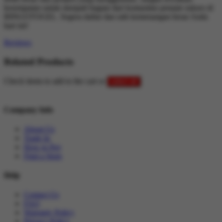
kesempatan untuk menjadi bagian dari komunitas pemain sukses di
BINGOTOGEL. Segera daftar dan raih kemenangan besar Anda
hari ini!
Reviews
Related Products
Check items to add to the cart or
select all
Company Info
About Us
Trade In
How to Pay
Find a Store
Help
Contact Us
FAQ
Warranty Policy
Privacy Policy