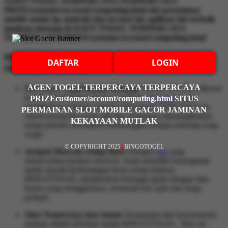
AGEN TOGEL TERPERCAYA TERPERCAYA
PRIZEcustomer/account/computing.html slot permainan
mobile untuk hp android dan ios hari ini, aplikasi slot terbaik
jaminan menang di AGEN TOGEL TERPERCAYA
TERPERCAYA PRIZEcustomer/account/computing.html
Mengapa Memilih BINGOTOGEL Sebagai Situs
DAFTAR
LOGIN
Slot Gacor Hari Ini?
AGEN TOGEL TERPERCAYA TERPERCAYA
Slot Gacor yang Mudah Menang:
BINGOTOGEL dikenal
karena menyediakan berbagai pilihan
slot gacor
yang
PRIZEcustomer/account/computing.html SITUS
memberikan peluang menang lebih besar. Tidak hanya itu,
PERMAINAN SLOT MOBILE GACOR JAMINAN
sistem permainan yang adil dan transparan memungkinkan
KEKAYAAN MUTLAK
setiap pemain merasakan kemenangan dengan peluang yang
wajar.
© COPYRIGHT 2025
|
BINGOTOGEL
Jackpot Maxwin Setiap Hari:
Dengan
slot
yang
menawarkan jackpot maxwin, Anda memiliki kesempatan
untuk meraih kemenangan besar setiap harinya.
BINGOTOGEL memberikan berbagai game dengan fitur
bonus yang menggiurkan, termasuk free spin dan mega
jackpot.
Situs Terpercaya dan Aman:
Keamanan dan kenyamanan
pemain adalah prioritas utama BINGOTOGEL. Situs ini