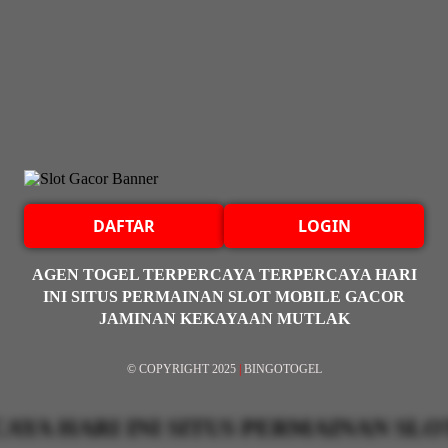
DAFTAR
LOGIN
AGEN TOGEL TERPERCAYA TERPERCAYA HARI
INI SITUS PERMAINAN SLOT MOBILE GACOR
JAMINAN KEKAYAAN MUTLAK
© COPYRIGHT 2025
|
BINGOTOGEL
YA HARI INI SITUS PERMAINAN SL