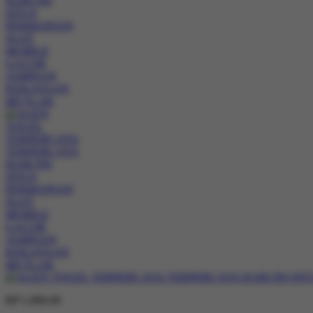
RP 1,000.00