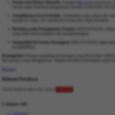
Promo dan Bonus Menarik:
Sebagai
situs gacor
terpercaya,
lainnya akan membuat pengalaman bermain Anda lebih seru d
Tampilannya User-Friendly:
Antarmuka yang simpel dan mud
mengecek saldo, dan menikmati semua fitur tanpa kesulitan.
Berfokus pada Pengalaman Pemain:
BINGOTOGEL selalu ber
yang lebih menyenangkan dan menguntungkan.
Kompatibel di Semua Perangkat:
BINGOTOGEL dapat diakses 
kompatibilitas.
Kesimpulan:
Dengan segudang keuntungan yang ditawarkan, BINGOTO
dan jackpot yang menggiurkan. Jangan lewatkan kesempatan untuk m
Reviews
Related Products
Check items to add to the cart or
select all
Company Info
About Us