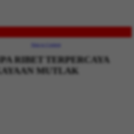
NLINE
Skip to Content
PA RIBET TERPERCAYA
EKAYAAN MUTLAK