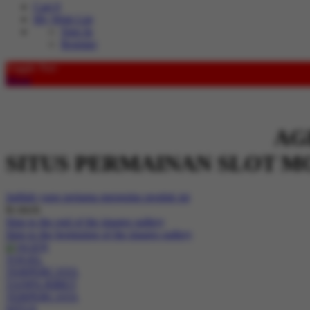
Cart
0
My Wish List
Sign In
Register
Toggle Nav
Menu
BINGOTOGEL
SITUS GA
SLOT GACOR HARI INI
AG
SITUS PERMAINAN SLOT 
Jadilah yang pertama mengulas produk ini
In stock
Skip to the end of the images gallery
Skip to the beginning of the images gallery