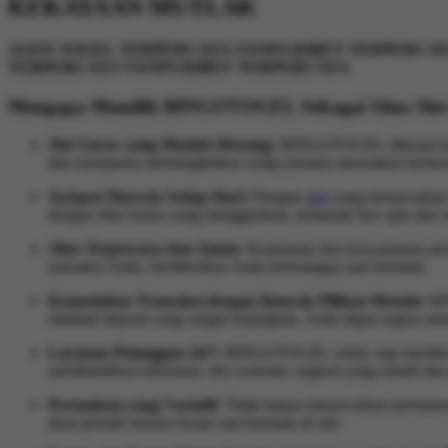
KEKAYAAN MUTLAK
AGEN TOGEL TERPERCAYA TANPA RIBET TERPERCAYA slot perm
TERPERCAYA TANPA RIBET TERPERCAYA
Mengapa Memilih BINGOTOGEL Sebagai Situs Slot 
Slot Gacor yang Mudah Menang:
BINGOTOGEL dikenal kar
dan transparan memungkinkan setiap pemain merasakan kemen
Jackpot Maxwin Setiap Hari:
Dengan
slot
yang menawarkan 
dengan fitur bonus yang menggiurkan, termasuk free spin dan 
Situs Terpercaya dan Aman:
Keamanan dan kenyamanan pemai
transaksi Anda, memberikan Anda ketenangan saat bermain.
Kemudahan Transaksi dengan Banyak Pilihan Metode:
BI
minimal deposit yang sangat terjangkau, Anda dapat segera mem
Layanan Pelanggan 24/7:
BINGOTOGEL selalu siap memberika
membutuhkan informasi, tim customer support yang ramah dan
Permainan yang Variatif:
Tidak hanya menawarkan permainan
akan pernah merasa bosan saat bermain di sini.