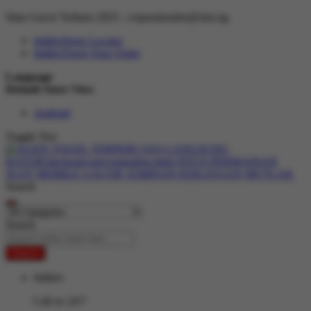
Situs Gacor Terbaru 2025 :
corporatesales@slot.ng
hidden
Store Locator
hidden
Track Your Order
Language
Default Store View
Android
Toggle Nav
Search
Search
Search
hidden
Call us 24/7