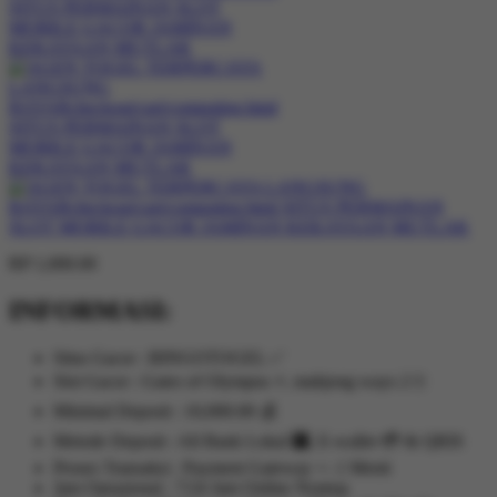
RP 1,000.00
INFORMASI:
Situs Gacor : BINGOTOGEL ✅
Slot Gacor : Gates of Olympus ⚡, mahjong ways 2 🀄
Minimal Deposit : 10,000.00 💰
Metode Deposit : All Bank Lokal 🏧, E-wallet 💳 & QRIS
Proses Transaksi : Payment Gateway +- 1 Menit
Jam Oprasional : 7/24 Jam Online Nontop