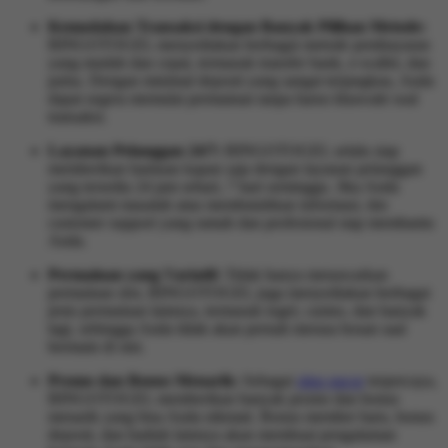
Kemudahan Transaksi dengan Banyak Pilihan Metode:
BINGOTOGEL menyediakan berbagai metode pembayaran
yang mudah dan cepat, termasuk transfer bank, e-wallet, dan
pulsa. Dengan minimal deposit yang sangat terjangkau, Anda
dapat segera memulai permainan tanpa harus khawatir soal
transaksi.
Layanan Pelanggan 24/7:
BINGOTOGEL selalu siap
memberikan bantuan kapan saja dengan layanan pelanggan
yang tersedia 24 jam sehari, 7 hari seminggu. Jika Anda
mengalami masalah atau membutuhkan informasi, tim
customer support yang ramah dan profesional siap membantu
Anda.
Permainan yang Variatif:
Tidak hanya menawarkan
permainan slot, BINGOTOGEL juga menyediakan berbagai
jenis permainan lainnya, termasuk togel, casino, dan banyak
lagi, sehingga Anda tidak akan pernah merasa bosan saat
bermain di sini.
Promo dan Bonus Menarik:
Sebagai
situs gacor
terpercaya,
BINGOTOGEL memberikan banyak promo dan bonus
menarik yang bisa Anda nikmati. Bonus member baru, bonus
deposit, dan hadiah lainnya akan membuat pengalaman