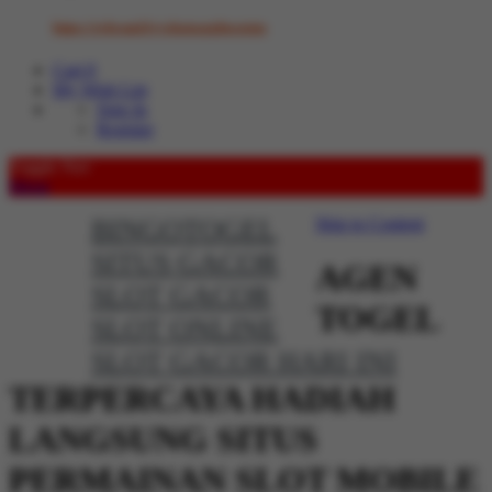
https://rebrand.ly/whatsappbosstoto
Cart
0
My Wish List
Sign In
Register
Toggle Nav
Menu
BINGOTOGEL
Skip to Content
SITUS GACOR
AGEN
SLOT GACOR
TOGEL
SLOT ONLINE
SLOT GACOR HARI INI
TERPERCAYA HADIAH
LANGSUNG SITUS
PERMAINAN SLOT MOBILE