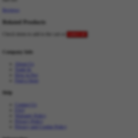
Reviews
Related Products
Check items to add to the cart or
select all
Company Info
About Us
Trade In
How to Pay
Find a Store
Help
Contact Us
FAQ
Warranty Policy
Privacy Policy
Privacy and Cookie Policy