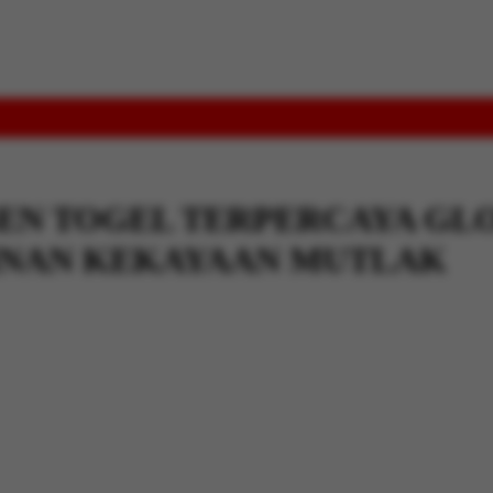
COR
SLOT GACOR
SLOT O
EN TOGEL TERPERCAYA GLO
INAN KEKAYAAN MUTLAK