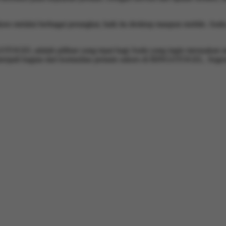
melalui berbagai perangkat, baik itu desktop maupun mobile. Anda d
GEL adalah pilihan yang tepat bagi Anda yang ingin merasakan sens
enjadi bagian dari komunitas pemain sukses di BINGOTOGEL. Segera d