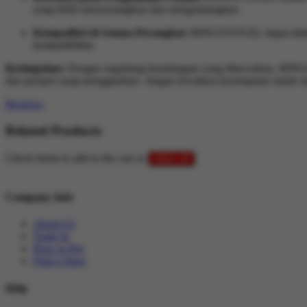
yang lebih menyenangkan dan menguntungkan.
Kompatibel di Semua Perangkat:
BINGOTOGEL dapat diakses 
kompatibilitas.
Kesimpulan:
Dengan segudang keuntungan yang ditawarkan, BINGOTO
dan jackpot yang menggiurkan. Jangan lewatkan kesempatan untuk m
Reviews
Related Products
Check items to add to the cart or
select all
Company Info
About Us
Trade In
How to Pay
Find a Store
Help