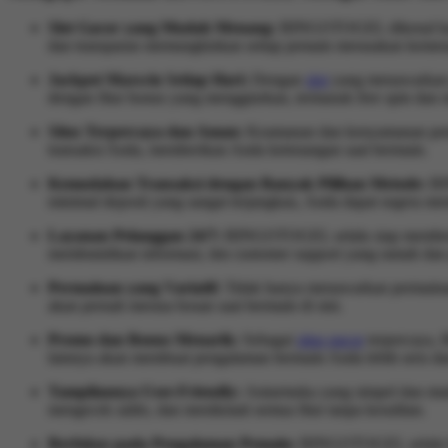
Slot Gacor yang Mudah Menang:
BINGOTOGEL dikenal kar
dan transparan memungkinkan setiap pemain merasakan kemen
Jackpot Maxwin Setiap Hari:
Dengan
slot
yang menawarkan 
dengan fitur bonus yang menggiurkan, termasuk free spin dan 
Situs Terpercaya dan Aman:
Keamanan dan kenyamanan pemai
transaksi Anda, memberikan Anda ketenangan saat bermain.
Kemudahan Transaksi dengan Banyak Pilihan Metode:
BI
minimal deposit yang sangat terjangkau, Anda dapat segera mem
Layanan Pelanggan 24/7:
BINGOTOGEL selalu siap memberika
membutuhkan informasi, tim customer support yang ramah dan
Permainan yang Variatif:
Tidak hanya menawarkan permainan
akan pernah merasa bosan saat bermain di sini.
Promo dan Bonus Menarik:
Sebagai
situs gacor
terpercaya,
lainnya akan membuat pengalaman bermain Anda lebih seru d
Tampilannya User-Friendly:
Antarmuka yang simpel dan mud
mengecek saldo, dan menikmati semua fitur tanpa kesulitan.
Berfokus pada Pengalaman Pemain:
BINGOTOGEL selalu ber