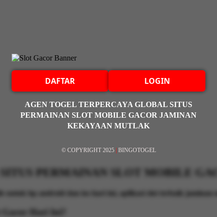
DAFTAR
LOGIN
AGEN TOGEL TERPERCAYA GLOBAL SITUS
PERMAINAN SLOT MOBILE GACOR JAMINAN
KEKAYAAN MUTLAK
© COPYRIGHT 2025
|
BINGOTOGEL
 SITUS PERMAINAN SLOT MOBILE G
uk hp android dan ios hari ini, aplikasi slot terbaik j
Gacor Hari Ini?