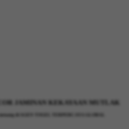
ACOR JAMINAN KEKAYAAN MUTLAK
aminan menang di AGEN TOGEL TERPERCAYA GLOBAL