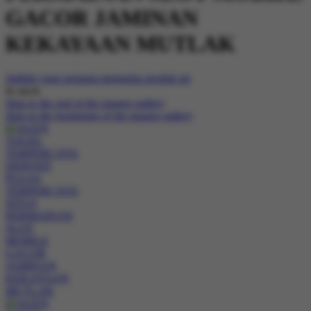
GACOR JAMINAN
KEKAYAAN MUTLAK
Jadilah yang pertama mengulas produk ini
In stock
Skip to the end of the images gallery
Skip to the beginning of the images gallery