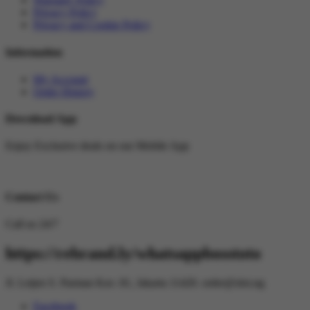
Privacy Policy
Privacy and Cookie Policy
Information
My Account
Order History
Download App
Enjoy Exclusive deals on our Mobile App
Contact Us
Call us 24/7
https://rebrand.ly/whatsappbosstoto
Jl. Letjen S. Parman Kav. 81, Jakarta 11420.
order@slot.ng
Facebook