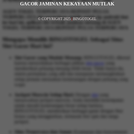
GACOR JAMINAN KEKAYAAN MUTLAK
AGEN TOGEL TERPERCAYA DEPOSIT PULSA
TERPERCAYA slot permainan mobile untuk hp android dan
© COPYRIGHT 2025
|
BINGOTOGEL
ios hari ini, aplikasi slot terbaik jaminan menang di AGEN
TOGEL TERPERCAYA DEPOSIT PULSA TERPERCAYA
Mengapa Memilih BINGOTOGEL Sebagai Situs
Slot Gacor Hari Ini?
Slot Gacor yang Mudah Menang:
BINGOTOGEL dikenal
karena menyediakan berbagai pilihan
slot gacor
yang
memberikan peluang menang lebih besar. Tidak hanya itu,
sistem permainan yang adil dan transparan memungkinkan
setiap pemain merasakan kemenangan dengan peluang yang
wajar.
Jackpot Maxwin Setiap Hari:
Dengan
slot
yang
menawarkan jackpot maxwin, Anda memiliki kesempatan
untuk meraih kemenangan besar setiap harinya.
BINGOTOGEL memberikan berbagai game dengan fitur
bonus yang menggiurkan, termasuk free spin dan mega
jackpot.
Situs Terpercaya dan Aman:
Keamanan dan kenyamanan