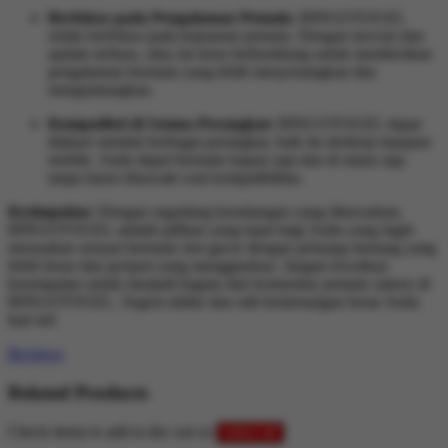
Berfokus pada Pengalaman Pemain:
BINGOTOGEL
selalu berfokus pada kepuasan pemain. Dengan inovasi dan
update terbaru, situs ini terus berkembang untuk memberikan
pengalaman bermain yang lebih menyenangkan dan
menguntungkan.
Kompatibel di Semua Perangkat:
BINGOTOGEL dapat
diakses melalui berbagai perangkat, baik itu desktop maupun
mobile. Anda dapat bermain kapan saja dan di mana saja
tanpa harus khawatir soal kompatibilitas.
Kesimpulan:
Dengan segudang keuntungan yang ditawarkan,
BINGOTOGEL adalah pilihan yang tepat bagi Anda yang ingin
merasakan sensasi bermain slot gacor dengan peluang menang yang
lebih besar dan jackpot yang menggiurkan. Jangan lewatkan
kesempatan untuk menjadi bagian dari komunitas pemain sukses di
BINGOTOGEL. Segera daftar dan raih kemenangan besar Anda
hari ini!
Reviews
Related Products
Check items to add to the cart or
select all