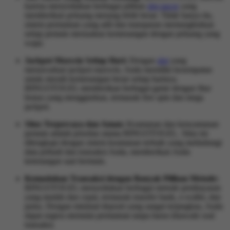
karena menyediakan berbagai pilihan
slot gacor
yang
memberikan peluang menang lebih besar. Tidak hanya itu,
sistem permainan yang adil dan transparan memungkinkan
setiap pemain merasakan kemenangan dengan peluang yang
wajar.
Jackpot Maxwin Setiap Hari:
Dengan
slot
yang
menawarkan jackpot maxwin, Anda memiliki kesempatan
untuk meraih kemenangan besar setiap harinya.
BINGOTOGEL memberikan berbagai game dengan fitur
bonus yang menggiurkan, termasuk free spin dan mega
jackpot.
Situs Terpercaya dan Aman:
Keamanan dan kenyamanan
pemain adalah prioritas utama BINGOTOGEL. Situs ini
dilengkapi dengan sistem keamanan terbaik yang melindungi
data pribadi dan transaksi Anda, memberikan Anda
ketenangan saat bermain.
Kemudahan Transaksi dengan Banyak Pilihan Metode:
BINGOTOGEL menyediakan berbagai metode pembayaran
yang mudah dan cepat, termasuk transfer bank, e-wallet, dan
pulsa. Dengan minimal deposit yang sangat terjangkau, Anda
dapat segera memulai permainan tanpa harus khawatir soal
transaksi.