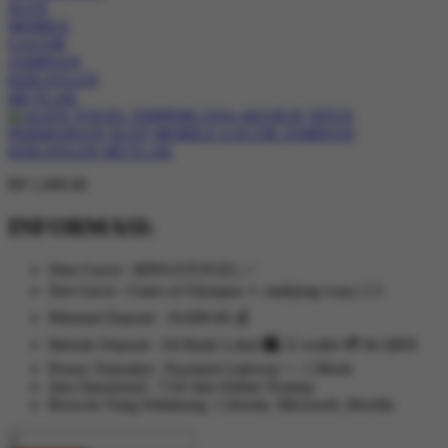
RP 1,000.00
INFORMASI:
Situs Gacor : BINGOTOGEL ✅
Slot Gacor : Gates of Olympus ⚡, mahjong ways 2 🀄
Minimal Deposit : 10,000.00 💰
Metode Deposit : All Bank Lokal 🏧, E-wallet 💳 & QRIS
Proses Transaksi : Payment Gateway +- 1 Menit
Jam Oprasional : 7/24 Jam Online Nontop
Browser Yang Didukung : Chrome, Microsoft, Mozilla