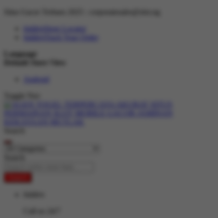
Situs Gacor Terbaru 2025 :
corporatesales@slot.ng
hidden
Store Locator
hidden
Track Your Order
Language
Default Store View
Android
Toggle Nav
Search
Search
Search
hidden
Call us 24/7