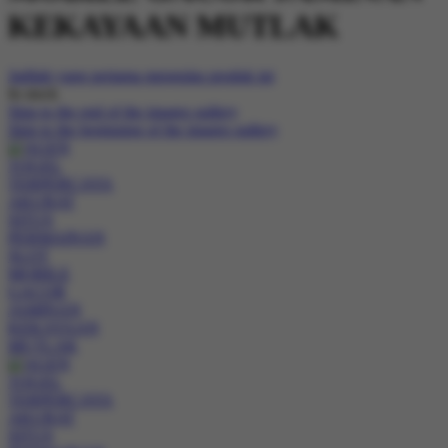
KEKAYAAN MUTLAK
Jadilah yang pertama mengulas produk ini
In stock
Skip to the end of the images gallery
Skip to the beginning of the images gallery