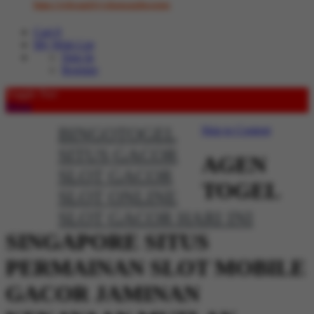
https://rebrand.ly/whatsappbosstoto
Cart
0
My Wish List
Sign In
Register
Toggle Nav
Menu
BINGOTOGEL
Skip to Content
SITUS GACOR
AGEN
SLOT GACOR
TOGEL
SLOT ONLINE
SLOT GACOR HARI INI
SINGAPORE SITUS
PERMAINAN SLOT MOBILE
GACOR JAMINAN