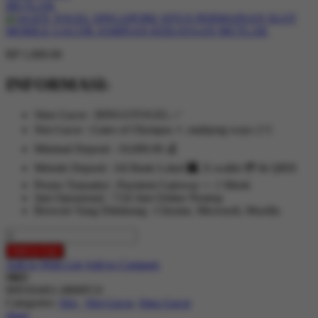
RP 1,000.00
INFORMASI:
Situs Gacor : BINGOTOGEL ✅
Slot Gacor : Gates of Olympus ⚡, mahjong ways 2 🀄
Minimal Deposit : 10,000.00 💰
Metode Deposit : All Bank Lokal 🏧, E-wallet 💳 & QRIS
Proses Transaksi : Payment Gateway +- 1 Menit
Jam Oprasional : 7/24 Jam Online Nontop
Browser Yang Didukung : Chrome, Microsoft, Mozilla
Add to Cart
Add to Wish List
Add to Compare
SKU
90NX04S1-M00FC0
Categories:
Slot
,
Slot Gacor
,
Situs Gacor
share