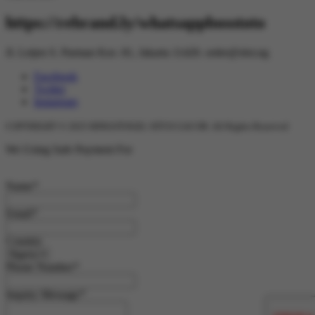
https://rebrand.ly/whatsappbosstoto
Jl. Letjen S. Parman Kav. 81, Jakarta 11420.
order@slot.ng
Facebook
Twitter
Instagram
COPYRIGHT © 2025 BINGOTOGEL SITUS GACOR. All Rights Reserved
We Using Safe Payment For
Name
*
Email
*
Country
Phone Number
*
Inquiry Message
*