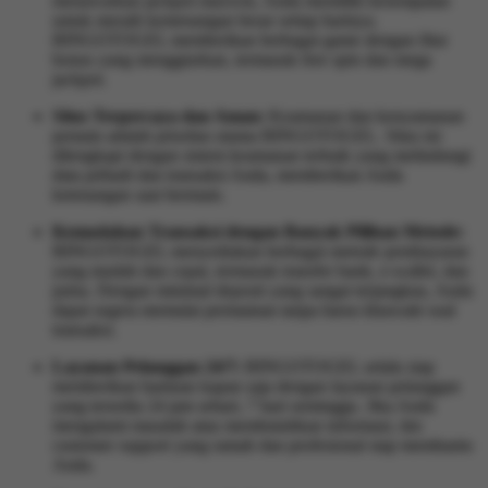
menawarkan jackpot maxwin, Anda memiliki kesempatan
untuk meraih kemenangan besar setiap harinya.
BINGOTOGEL memberikan berbagai game dengan fitur
bonus yang menggiurkan, termasuk free spin dan mega
jackpot.
Situs Terpercaya dan Aman:
Keamanan dan kenyamanan
pemain adalah prioritas utama BINGOTOGEL. Situs ini
dilengkapi dengan sistem keamanan terbaik yang melindungi
data pribadi dan transaksi Anda, memberikan Anda
ketenangan saat bermain.
Kemudahan Transaksi dengan Banyak Pilihan Metode:
BINGOTOGEL menyediakan berbagai metode pembayaran
yang mudah dan cepat, termasuk transfer bank, e-wallet, dan
pulsa. Dengan minimal deposit yang sangat terjangkau, Anda
dapat segera memulai permainan tanpa harus khawatir soal
transaksi.
Layanan Pelanggan 24/7:
BINGOTOGEL selalu siap
memberikan bantuan kapan saja dengan layanan pelanggan
yang tersedia 24 jam sehari, 7 hari seminggu. Jika Anda
mengalami masalah atau membutuhkan informasi, tim
customer support yang ramah dan profesional siap membantu
Anda.