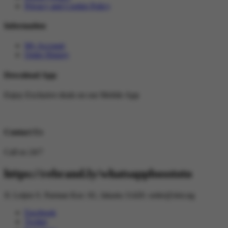
Privacy and Cookie Policy
Information
My Account
Order History
Download App
Enjoy Exclusive deals on our Mobile App
Contact Us
Call us 24/7
https://rebrand.ly/whatsappbosstoto
Jl. Letjen S. Parman Kav. 81, Jakarta 11420.
order@slot.ng
Facebook
Twitter