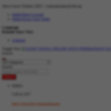
Situs Gacor Terbaru 2025 :
corporatesales@slot.ng
hidden
Store Locator
hidden
Track Your Order
Language
Default Store View
Android
Toggle Nav
Search
Search
Search
hidden
Call us 24/7
https://rebrand.ly/whatsappbosstoto