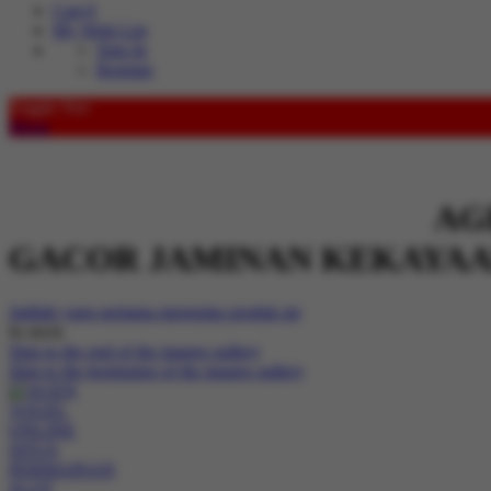
Cart
0
My Wish List
Sign In
Register
Toggle Nav
Menu
BINGOTOGEL
SITUS GA
SLOT GACOR HARI INI
AG
GACOR JAMINAN KEKAYA
Jadilah yang pertama mengulas produk ini
In stock
Skip to the end of the images gallery
Skip to the beginning of the images gallery