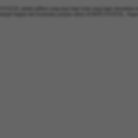
GEL adalah pilihan yang tepat bagi Anda yang ingin merasakan sens
enjadi bagian dari komunitas pemain sukses di BINGOTOGEL. Segera d