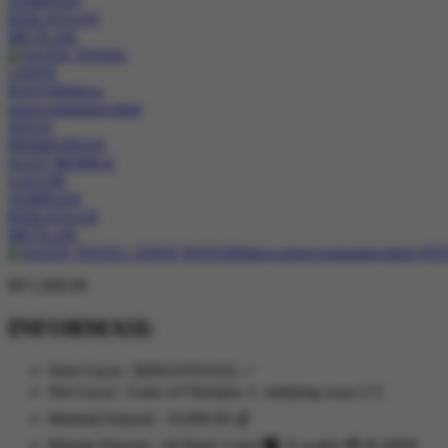
RP 1,000.00
INFORMASI:
Situs Gacor : BINGOTOGEL ✅
Slot Gacor : Gates of Olympus ⚡, mahjong ways 2 🀄
Minimal Deposit : 10,000.00 💰
Metode Deposit : All Bank Lokal 🏧, E-wallet 💳 & QRIS