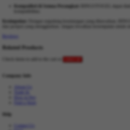
Kompatibel di Semua Perangkat:
BINGOTOGEL dapat diakses 
kompatibilitas.
Kesimpulan:
Dengan segudang keuntungan yang ditawarkan, BINGOTO
dan jackpot yang menggiurkan. Jangan lewatkan kesempatan untuk m
Reviews
Related Products
Check items to add to the cart or
select all
Company Info
About Us
Trade In
How to Pay
Find a Store
Help
Contact Us