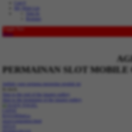
Cart
0
My Wish List
Sign In
Register
Toggle Nav
Menu
BINGOTOGEL
SITUS GA
SLOT GACOR HARI INI
AGE
PERMAINAN SLOT MOBILE
Jadilah yang pertama mengulas produk ini
In stock
Skip to the end of the images gallery
Skip to the beginning of the images gallery