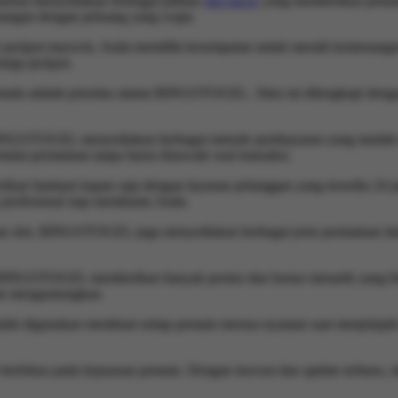
ena menyediakan berbagai pilihan
slot gacor
yang memberikan peluang
angan dengan peluang yang wajar.
jackpot maxwin, Anda memiliki kesempatan untuk meraih kemenang
mega jackpot.
n adalah prioritas utama BINGOTOGEL. Situs ini dilengkapi dengan 
NGOTOGEL menyediakan berbagai metode pembayaran yang mudah dan c
ulai permainan tanpa harus khawatir soal transaksi.
n bantuan kapan saja dengan layanan pelanggan yang tersedia 24 jam
 profesional siap membantu Anda.
 slot, BINGOTOGEL juga menyediakan berbagai jenis permainan lainny
 BINGOTOGEL memberikan banyak promo dan bonus menarik yang bisa
an menguntungkan.
ah digunakan membuat setiap pemain merasa nyaman saat menjelajahi 
fokus pada kepuasan pemain. Dengan inovasi dan update terbaru, si