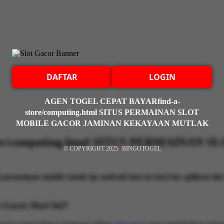
DAFTAR
LOGIN
AGEN TOGEL CEPAT BAYARfind-a-
store/computing.html SITUS PERMAINAN SLOT
MOBILE GACOR JAMINAN KEKAYAAN MUTLAK
re/computing.html SITUS PERMAINAN
© COPYRIGHT 2025
|
BINGOTOGEL
rmainan mobile untuk hp android dan ios hari ini, aplikasi 
Gacor Hari Ini?