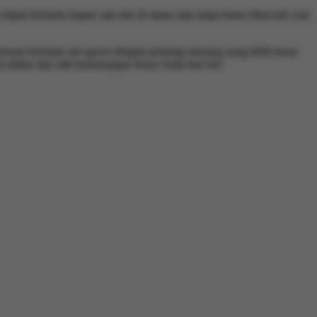
apat bermain kapan saja dan di mana saja tanpa harus khawatir soal
asi bermain slot gacor dengan peluang menang yang lebih besar
aftar dan raih kemenangan besar Anda hari ini!