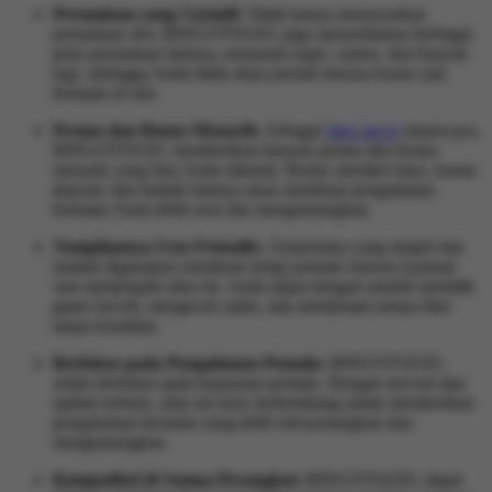
Permainan yang Variatif:
Tidak hanya menawarkan
permainan slot, BINGOTOGEL juga menyediakan berbagai
jenis permainan lainnya, termasuk togel, casino, dan banyak
lagi, sehingga Anda tidak akan pernah merasa bosan saat
bermain di sini.
Promo dan Bonus Menarik:
Sebagai
situs gacor
terpercaya,
BINGOTOGEL memberikan banyak promo dan bonus
menarik yang bisa Anda nikmati. Bonus member baru, bonus
deposit, dan hadiah lainnya akan membuat pengalaman
bermain Anda lebih seru dan menguntungkan.
Tampilannya User-Friendly:
Antarmuka yang simpel dan
mudah digunakan membuat setiap pemain merasa nyaman
saat menjelajahi situs ini. Anda dapat dengan mudah memilih
game favorit, mengecek saldo, dan menikmati semua fitur
tanpa kesulitan.
Berfokus pada Pengalaman Pemain:
BINGOTOGEL
selalu berfokus pada kepuasan pemain. Dengan inovasi dan
update terbaru, situs ini terus berkembang untuk memberikan
pengalaman bermain yang lebih menyenangkan dan
menguntungkan.
Kompatibel di Semua Perangkat:
BINGOTOGEL dapat