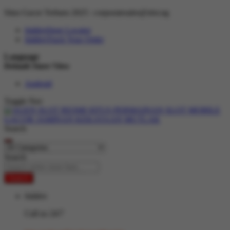
Situs Gacor Terbaru 2025 :
corporatesales@slot.ng
hidden
Store Locator
hidden
Track Your Order
Language
Default Store View
Android
Toggle Nav
Search
Search
Search
hidden
Call us 24/7