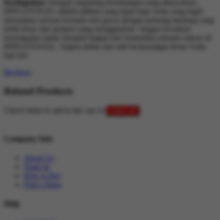
Kesimpulan:
Dengan segudang keuntungan yang ditawarkan,
BINGOTOGEL adalah pilihan yang tepat bagi Anda yang ingin
merasakan sensasi bermain slot gacor dengan peluang menang yang
lebih besar dan jackpot yang menggiurkan. Jangan lewatkan
kesempatan untuk menjadi bagian dari komunitas pemain sukses di
BINGOTOGEL. Segera daftar dan raih kemenangan besar Anda
hari ini!
Reviews
Related Products
Check items to add to the cart or
select all
Company Info
About Us
Trade In
How to Pay
Find a Store
Help