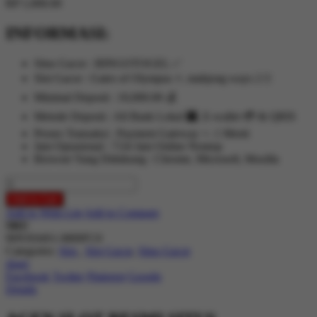
RP 1,000.00
INFORMASI:
Situs Gacor : BINGOTOGEL ✅
Slot Gacor : Gates of Olympus ⚡, mahjong ways 2 🀄
Minimal Deposit : 10,000.00 💰
Metode Deposit : All Bank Lokal 🏧, E-wallet 💳 & QRIS
Proses Transaksi : Payment Gateway +- 1 Menit
Jam Oprasional : 7/24 Jam Online Nontop
Browser Yang Didukung : Chrome, Microsoft, Mozilla
Add to Cart
Add to Wish List
Add to Compare
SKU
90NX04S1-M00FC0
Categories:
Slot
,
Slot Gacor
,
Situs Gacor
share
Facebook
Twitter
Pinterest
Google
Details