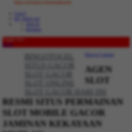
https://rebrand.ly/whatsappbosstoto
Cart
0
My Wish List
Sign In
Register
Toggle Nav
Menu
BINGOTOGEL
Skip to Content
SITUS GACOR
AGEN
SLOT GACOR
SLOT
SLOT ONLINE
SLOT GACOR HARI INI
RESMI SITUS PERMAINAN
SLOT MOBILE GACOR
JAMINAN KEKAYAAN