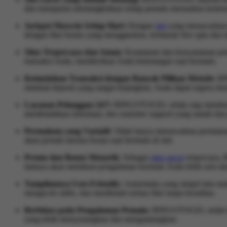
dan transparan memungkinkan setiap pemain merasakan kemen
Jackpot Maxwin Setiap Hari:
Dengan
slot
yang menawarkan 
dengan fitur bonus yang menggiurkan, termasuk free spin dan 
Situs Terpercaya dan Aman:
Keamanan dan kenyamanan pemai
transaksi Anda, memberikan Anda ketenangan saat bermain.
Kemudahan Transaksi dengan Banyak Pilihan Metode:
BI
minimal deposit yang sangat terjangkau, Anda dapat segera mem
Layanan Pelanggan 24/7:
BINGOTOGEL selalu siap memberika
membutuhkan informasi, tim customer support yang ramah dan
Permainan yang Variatif:
Tidak hanya menawarkan permainan
akan pernah merasa bosan saat bermain di sini.
Promo dan Bonus Menarik:
Sebagai
situs gacor
terpercaya,
lainnya akan membuat pengalaman bermain Anda lebih seru d
Tampilannya User-Friendly:
Antarmuka yang simpel dan mud
mengecek saldo, dan menikmati semua fitur tanpa kesulitan.
Berfokus pada Pengalaman Pemain:
BINGOTOGEL selalu ber
yang lebih menyenangkan dan menguntungkan.