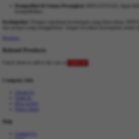
Kompatibel di Semua Perangkat:
BINGOTOGEL dapat diakses 
kompatibilitas.
Kesimpulan:
Dengan segudang keuntungan yang ditawarkan, BINGOTO
dan jackpot yang menggiurkan. Jangan lewatkan kesempatan untuk m
Reviews
Related Products
Check items to add to the cart or
select all
Company Info
About Us
Trade In
How to Pay
Find a Store
Help
Contact Us