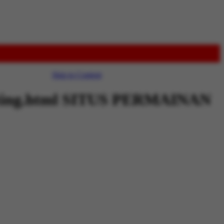
NLINE
Skip to Content
ng.html SITUS PERMAINAN