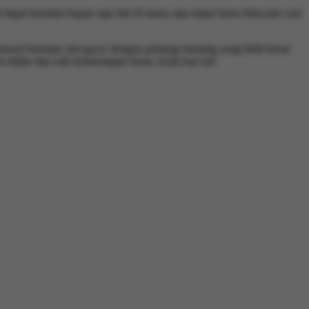
apat bermain kapan saja dan di mana saja tanpa harus khawatir soal
asi bermain slot gacor dengan peluang menang yang lebih besar
aftar dan raih kemenangan besar Anda hari ini!