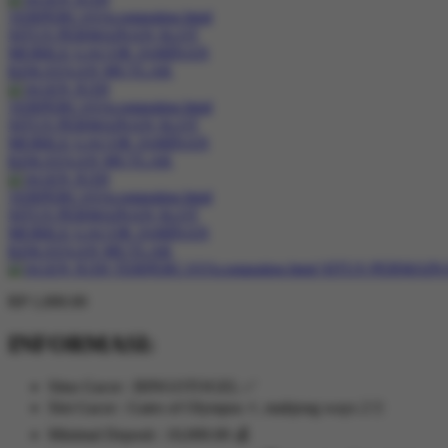
RP 1,000.00
INFORMASI:
Situs Gacor : BINGOTOGEL ✅
Slot Gacor : Gates of Olympus ⚡, mahjong ways 2 🀄
Minimal Deposit : 10,000.00 💰