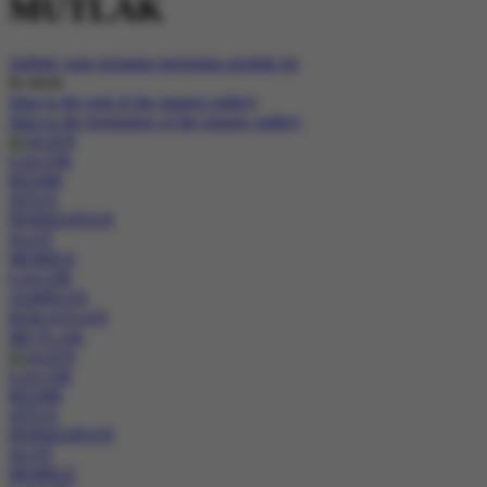
MUTLAK
Jadilah yang pertama mengulas produk ini
In stock
Skip to the end of the images gallery
Skip to the beginning of the images gallery