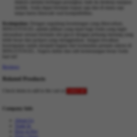
diakses melalui berbagai perangkat, baik itu desktop maupun
mobile. Anda dapat bermain kapan saja dan di mana saja
tanpa harus khawatir soal kompatibilitas.
Kesimpulan:
Dengan segudang keuntungan yang ditawarkan,
BINGOTOGEL adalah pilihan yang tepat bagi Anda yang ingin
merasakan sensasi bermain slot gacor dengan peluang menang yang
lebih besar dan jackpot yang menggiurkan. Jangan lewatkan
kesempatan untuk menjadi bagian dari komunitas pemain sukses di
BINGOTOGEL. Segera daftar dan raih kemenangan besar Anda
hari ini!
Reviews
Related Products
Check items to add to the cart or
select all
Company Info
About Us
Trade In
How to Pay
Find a Store