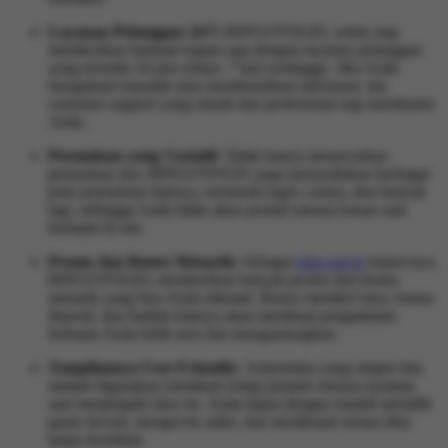
Layanan Pelanggan 24/7:
BINGOTOGEL selalu siap
memberikan bantuan kapan saja dengan layanan pelanggan
yang tersedia 24 jam sehari, 7 hari seminggu. Jika Anda
mengalami masalah atau membutuhkan informasi, tim
customer support yang ramah dan profesional siap membantu
Anda.
Permainan yang Variatif:
Tidak hanya menawarkan
permainan slot, BINGOTOGEL juga menyediakan berbagai
jenis permainan lainnya, termasuk togel, casino, dan banyak
lagi, sehingga Anda tidak akan pernah merasa bosan saat
bermain di sini.
Promo dan Bonus Menarik:
Sebagai
situs gacor
terpercaya,
BINGOTOGEL memberikan banyak promo dan bonus
menarik yang bisa Anda nikmati. Bonus member baru, bonus
deposit, dan hadiah lainnya akan membuat pengalaman
bermain Anda lebih seru dan menguntungkan.
Tampilannya User-Friendly:
Antarmuka yang simpel dan
mudah digunakan membuat setiap pemain merasa nyaman
saat menjelajahi situs ini. Anda dapat dengan mudah memilih
game favorit, mengecek saldo, dan menikmati semua fitur
tanpa kesulitan.