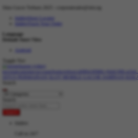
Situs Gacor Terbaru 2025 :
corporatesales@slot.ng
hidden
Store Locator
hidden
Track Your Order
Language
Default Store View
Android
Toggle Nav
Search
Search
Search
hidden
Call us 24/7