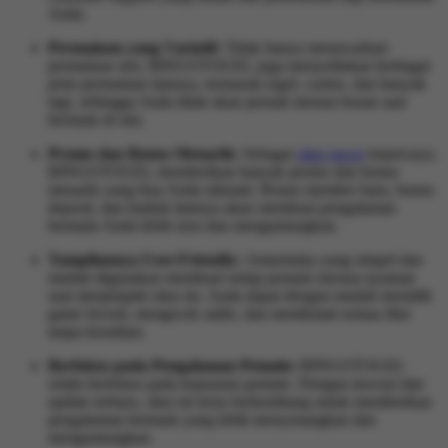
Anda.
Permainan yang Variatif:
Tidak hanya menawarkan
permainan slot, BINGOTOGEL juga menyediakan berbagai
jenis permainan lainnya, termasuk togel, casino, dan banyak
lagi, sehingga Anda tidak akan pernah merasa bosan saat
bermain di sini.
Promo dan Bonus Menarik:
Sebagai
situs gacor
terpercaya,
BINGOTOGEL memberikan banyak promo dan bonus
menarik yang bisa Anda nikmati. Bonus member baru, bonus
deposit, dan hadiah lainnya akan membuat pengalaman
bermain Anda lebih seru dan menguntungkan.
Tampilannya User-Friendly:
Antarmuka yang simpel dan
mudah digunakan membuat setiap pemain merasa nyaman
saat menjelajahi situs ini. Anda dapat dengan mudah memilih
game favorit, mengecek saldo, dan menikmati semua fitur
tanpa kesulitan.
Berfokus pada Pengalaman Pemain:
BINGOTOGEL
selalu berfokus pada kepuasan pemain. Dengan inovasi dan
update terbaru, situs ini terus berkembang untuk memberikan
pengalaman bermain yang lebih menyenangkan dan
menguntungkan.